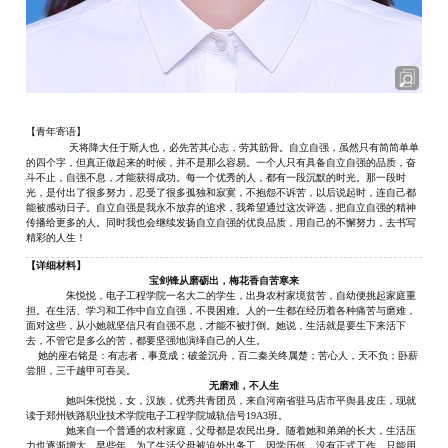
【青年寄语】
天将降大任于斯人也，必先苦其心志，劳其筋骨。自立自强，虽然只有简简单单
的四个字，但真正做起来的时候，并不是那么容易。一个人只有具备自立自强的品质，奋
斗不止，自强不息，才能获得成功。每一个优秀的人，都有一段沉默的时光。那一段时
光，是付出了很多努力，忍受了很多孤独和寂寞，不抱怨不诉苦，以后说起时，连自己都
能被感动日子。自立自强是我永不放弃的追求，我希望通过这次评选，把自立自强的精神
传播给更多的人。同时我也会继续发扬自立自强的优良品质，用自己的不懈努力，去书写
精彩的人生！
【详细
材料
】
宝剑锋从磨砺出，梅花香自苦寒来
朱悦悦，电子工程学院一名大二的学生，出身农村家境贫苦，自幼便挑起家庭重
担。在生活、学习和工作中自立自强，不畏困难。人的一生都在经历着各种痛苦与磨难，
面对这些，从小她就坚信只有自强不息，才能不被打倒。她说，生活就是要生下来活下
去，不管它是多么的苦，都要坚强地演绎自己的人生。
她的座右铭是：有志者，事竟成；破釜沉舟，百二秦关终属楚；苦心人，天不负；卧薪
尝胆，三千越甲可吞吴。
无磨难，不人生
她叫朱悦悦，女，汉族，优秀共青团员，来自河南省驻马店市平舆县皮庄，现就
读于郑州铁路职业技术学院电子工程学院城轨信号
19A3班。
她来自一个普通的农村家庭，父母都是农民出身。随着她和弟弟的长大，生活压
力也逐渐增大。早些年，为了生活父母被迫外出务工，因学历低，没有正式工作，只能用