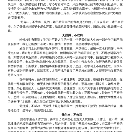
队伍中，在人潮攒动的卡口点，尽心尽责守岗位，只想奉献自己的青春力量到社会中。在
疫情防控中表现突出被评为“优秀志愿者”，后又获“四星志愿者”、“暑期社会实践先进个
人”，“优秀演员”、“阳光体育”啦啦操比赛三等奖，入学以来所在寝室曾多次获得“文明宿
舍”荣誉称号。
无奋斗，不青春。是的，她不希望自己的青春是苍白的，只有奋斗过，才不会后
悔。为了爸爸妈妈能够不那么劳累，她愿意舍弃任何的空闲时间，用自己的力量去赚一点
钱。
无拼搏，不成功
哈佛校训有说到：学习并不是人生的全部，但是我们练人生的一部分学习都不能
征服的话，我们还能做什么呢？所以作为一名学生，当然要以学习为重。
她在学习上始终坚持勤学好问，尊师重教，严以律己，成绩一直名列前茅，平均
绩点
3.88，通过努力获国家励志奖学金。她明确学习目的端正学习态度，不断改进学习方
法，刻苦学好专业知识，保持积极的心态投入到每一次新的学习中。她通过努力被评为入
党积极分子，参加郑州铁路职业技术学院第三、四次学生代表大会，被评为优秀共青团员
和文明学生。长期以来，她都始终秉持党的积极分子思想，在学习上不断的进取。因为只
有努力做到学勤肯干，踏踏实实，才能不愧于参加了系党校的培训，才能更好地发挥的模
范带头作用。
在午夜时分，她时常加班加点；不被理解时，默默流泪；曾被同学戏谑说是：你
就是一部辛酸血泪史。但更多的时候收获的是那份感动，那群与她共同奋斗，始终支持、
信任、关心着她的人，让她再次充满能量，勇往直前。因为作为学生干部的她要做好自己
的标杆引领作用，正因如此，令她始终保持一颗执着之心；正因为如此，让她有了不断学
习、总结、积累的机会；正因为如此，她拥有了这份宝贵的人生经历，她的大学生生活有
了这份
“料”才完美，她以自己的实际行给予身边人正能量。
无拼搏，不成功。无论头上是怎样的天空，她都做好了接受任何风暴的准备。她
始终坚信：是种子，就要埋到土里。
无付出，不收获
她在学生会工作方面，要求自己做到全心全意为人民服务，工作上一丝不苟，兢
兢业业的积极完成老师布置的任务，配合老师、各部门开展相关的工作，在工作中不断的
提高自己的能力。她通过努力获得了学校老师和同学们的认可，被评为
“优秀学生干部”，