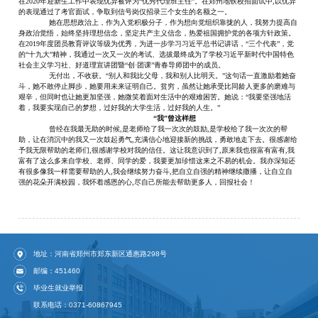
在2020年迎新生工作中表现优异被评为“优秀代理班主任”。在郑州地铁校招面试中,以优异
的表现通过了考官面试，争取到信号岗仅招录三个女生的名额之一。
她在思想政治上，作为入党积极分子，作为想向党组织靠拢的人，我努力提高自
身政治觉悟，始终坚持理想信念，坚定共产主义信念，热爱祖国拥护党的各项方针政策。
在
2019年度团员教育评议等级为优秀，为进一步学习习近平总书记讲话，“三个代表”，党
的“十九大”精神，我通过一次又一次的考试、选拔最终成为了学校习近平新时代中国特色
社会主义学习社、好道理宣讲团暨“创·团课”青春导师团中的成员。
无付出，不收获。
“别人和我比父母，我和别人比明天。”这句话一直激励着她奋
斗，她不敢停止脚步，她要用未来证明自己。贫穷，虽然让她承受比同龄人更多的磨难与
艰辛，但同时也让她更加坚强，她微笑着面对生活中的艰难困苦。她说：“我要坚强地活
着，我要实现自己的梦想，过好我的大学生活，过好我的人生。”
“我”曾这样想
曾经在我最无助的时候
,是老师给了我一次次的鼓励,是学校给了我一次次的帮
助，让在消沉中的我又一次鼓起勇气,充满信心地迎接新的挑战，勇敢地走下去。很感谢给
予我无限帮助的老师们,很感谢学校对我的信任。这让我意识到了,原来我也很富有富有,我
富有了这么多来自学校、老师、同学的爱，我要更加珍惜这来之不易的机会。我亦深知还
有很多像我一样需要帮助的人,我会继续努力奋斗,把自立自强的精神继续撒播，让自立自
强的花朵开满校园，我怀着感恩的心,尽自己所能去帮助更多人，回报社会！
地址：河南省郑州市郑东新区通惠路298号
邮编：451460
毕业生就业举报
联系电话：0371-60867945