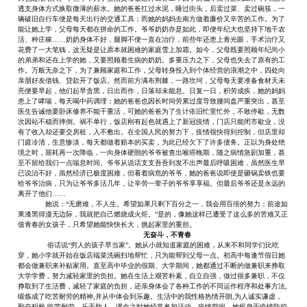
透支身体方式换取微薄的薪水。她的爸爸扛过水泥，睡过街头，后卖过菜、卖过碗筷，一
辆破旧自行车便是每天出行的交通工具；而她的妈妈去南方做着廉价又辛苦的工作。为了
能让她上学，父母每天都在拼命的工作。爷爷奶奶亦是如此，即便年纪大也坚持下地干农
活、种庄稼
……奶奶身体不好，腿脚不便一直在治疗，前些年还患上青光眼，手术治疗又
花费了一大笔钱，这无疑是让原本就困难的家庭雪上加霜。如今，父母既要照顾年纪尚小
的弟弟和还在上学的她，又要照顾着生病的奶奶。多重压力之下，父母也失去了原有的工
作。万般无奈之下，为了兼顾家庭和工作，父母转身投入到个体经营的浪潮之中，四处向
亲朋好友借钱、贷款开了饭店。然而前方满布荆棘，一路坎坷，父母每天要准备食材天未
亮便要早起，他们起早贪黑，日出而作，日落却未能息。日复一日，积劳成疾，她的妈妈
患上了哮喘，每天喝中药调理；她的爸爸也因长时间劳累过度导致腰间盘严重突出，甚至
医生告诫他要卧床修养不能干重活，可她的爸爸为了生计依旧忙里忙外，不敢停歇，无数
次因站不稳而摔倒。祸不单行，饭店刚有起色就遇上了新冠疫情，门店只能闭市歇业，没
有了收入却还要交房租，入不敷出。在全国人民的努力下，疫情很快得到控制，但店里却
门庭冷清，生意惨淡，每天都做着赔本的买卖，为此已经欠下了许多债务。正以为身处绝
境之时，噩耗再一次降临，一向身体硬朗的爷爷被查出喉癌晚期，随之病情急剧加重，甚
至不留给我们一点喘息时间。爷爷从说话支支吾吾到发不出声最后呼吸困难，虽然医生早
已说治不好，虽然经济已极度困难，但看着病危的爷爷，她的爸爸说即使是砸锅卖铁也要
给爷爷治病，只为让爷爷多活几年，让辛劳一辈子的爷爷享享福。但最后爷爷还是永远的
离开了他们……
她说：
“无磨难，不人生。希望如果只剩下百分之一，我会用百倍的努力；前途如
果漆黑得漫无边际，我就把自己燃烧成火炬。”是的，像她这样已遭受了这么多的苦难又正
值青春的女孩子，只希望她能快快长大，挑起家里的重担。
无奋斗，不青春
俗话说
“穷人的孩子早当家”。她从小就知道家庭的困难，从来不和同学们比吃
穿，她小学就开始在饭店端菜洗碗扫地帮忙，只为能帮到父母一点。初高中每逢节假日她
都会做兼职来补贴家用。直至高中毕业的假期、大学期间，她都通过不断的做兼职来挣取
大学学费，努力减轻家里的负担。她在生活上艰苦朴素，自立自强，做过很多兼职，不仅
挣取到了生活费，减轻了家庭的负担，还亲身体会了各种工作的不同运作程序和处事方法,
锻炼成了吃苦耐劳的精神,并从中体会到乐趣。生活中的我性格热情开朗,为人诚实谦虚，
勤奋积极,吃苦耐劳，乐于助人。课余之时她经常参加活动。疫情期间，她投身于疫情防控