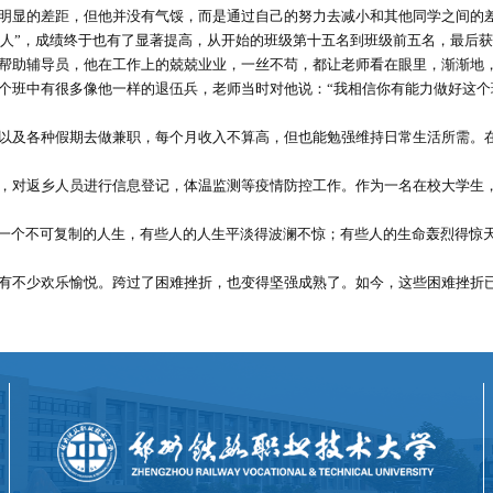
明显的差距，但他并没有气馁，而是通过自己的努力去减小和其他同学之间的
心人”，成绩终于也有了显著提高，从开始的班级第十五名到班级前五名，最后
帮助辅导员，他在工作上的兢兢业业，一丝不苟，都让老师看在眼里，渐渐地
这个班中有很多像他一样的退伍兵，老师当时对他说：“我相信你有能力做好这
以及各种假期去做兼职，每个月收入不算高，但也能勉强维持日常生活所需。
，对返乡人员进行信息登记，体温监测等疫情防控工作。作为一名在校大学生
有一个不可复制的人生，有些人的人生平淡得波澜不惊；有些人的生命轰烈得惊
有不少欢乐愉悦。跨过了困难挫折，也变得坚强成熟了。如今，这些困难挫折