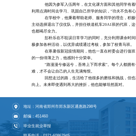
他因为参军入伍两年，在文化课方面和其他同学有着
利用点滴时间去学习、巩固自己所学的知识，
“功夫不负有
在学校中，他秉着帮助老师、服务同学的理念，积极
主动选择退出了仪仗队，并担任铁道机车20A1班的代班，
也都竭尽全力。
彭朴乐在不耽误日常学习的同时，充分利用课余时间
极参加各种活动，以优异成绩通过考核，参加了校青马班。
在寒暑假新冠疫情期间，他也一直在村委会进行值班
的一份绵薄之力，他感到十分荣幸。
“路漫漫兮修远兮，吾将上下而求索”。每个人都拥
难，才不会让自己的人生充满悔恨。
回想走过的路，生活给了他很多的磨练和挑战，但也
向上。未来即使遇到再大的挫折，他也能够坦然面对。
地址：河南省郑州市郑东新区通惠路298号
邮编：451460
毕业生就业举报
联系电话：0371-60867945