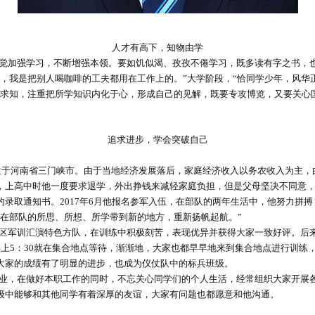
人才有高下，知物由学
觉加强学习，不断增强本领。要如饥似渴、孜孜不倦学习，既多读有字之书，
才，我是把别人喝咖啡的工夫都用在工作上的。”大学阶段，“恰同学少年，风华
于求知，注重把所学知识内化于心，形成自己的见解，既要专攻博览，又要关心
追求进步，学会突破自己
出生于河南省三门峡市。由于当地经济发展落后，家庭经济收入以务农收入为主
，上高中时他一度要求退学，外出挣钱来减轻家庭负担，但是父母坚决不同意，
录取通知书。2017年6月他报名参军入伍，在部队的两年生活中，他努力拼
在部队的所思、所想、所学带到新的地方，重新扬帆起航。”
区军训汇演特色方队，在训练中积极刻苦，表现优异并获得大家一致好评。后
，早上5：30就在集合地点等待，渐渐地，大家也都早早地来到集合地点进行训
大家的成绩有了明显的进步，也成为仪仗队中的标兵班级。
业，在做好本职工作的同时，不忘关心同学们的个人生活，经常组织大家开展
级中能够和其他同学有着深厚的友谊，大家有问题也都愿意和他沟通。