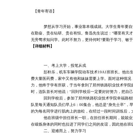
【青年寄语】
梦想从学习开始，事业靠本领成就。
大学生
青年要自
在勤奋、贵在钻研、贵在有恒。鲁迅先生说过：
“哪里有天
无旁骛求知问学。此时不努力，更待何时?要勤于学习、敏
【详细
材料
】
一、考上大学，投笔从戎
彭朴乐，机车车辆学院动车技术
19A1班班长。他
费大量医药费，家中又有他和妹妹需要上学。面对这种情况
力，他终于学有所获，于当年拿到了郑州铁路职业技术学院的
时，连队首长对他说：“回到学校后一定要好好努力，把自己
回到学校后，参加了郑州铁路职业技术学院幸福路校
队里每天通知队员们早上
6：00集合，他总是“身先士卒”
的为每名同学进行肌肉上的放松，在经过一段时间训练后，
他在班级中担任班长一职，在担任班长期间，兢兢业
在锻炼身体的同时也拉进了同学们之间的友谊，因此他在班
二、迎难而上，努力学习