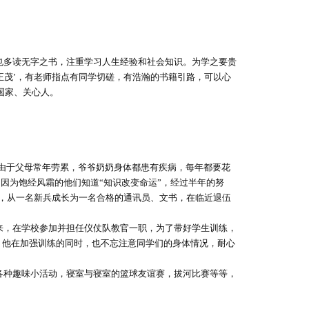
也多读无字之书，注重学习人生经验和社会知识。为学之要贵
正茂’，有老师指点有同学切磋，有浩瀚的书籍引路，可以心
国家、关心人
。
，由于父母常年劳累，爷爷奶奶身体都患有疾病，每年都要花
因为饱经风霜的他们知道“知识改变命运”，经过半年的努
搏，从一名新兵成长为一名合格的通讯员、文书，在临近退伍
来，在学校参加并担任仪仗队教官一职，为了带好学生训练，
练，他在加强训练的同时，也不忘注意同学们的身体情况，耐心
各种趣味小活动，寝室与寝室的篮球友谊赛，拔河比赛等等，