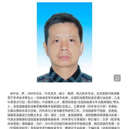
张中央，男，1966年出生，中共党员，硕士，教授，电力机车专业。先后荣获河南省教
育厅学术技术带头人，河南省高等学校教学名师，全国职业教育轨道交通行业名师，入选
中原英才计划（育才系列）中原领军人才，教育部首批“全国高校黄大年式教师团队”带头
人，首批国家级职业教育教师教学创新团队负责人。主要讲授《列车牵引计算》等课程。
主要从事机车牵引控制、列车牵引计算等教学和研究工作。主持国家骨干院校、优质校、
国家双高建设计划重点专业（群）项目；主持、参加国家级、省部级教科研课题20余项；
代表全国铁路职业院校参加国家铁路标准《列车牵引计算规程》制订修订；主持《机车电
传动系统》课程建设，2007、2015年分别获河南省高等学校精品课、精品资源共享课；在
《中国铁道科学》等各级学术刊物发表专业、教研论文40余
篇；主编出版《动车组操纵与