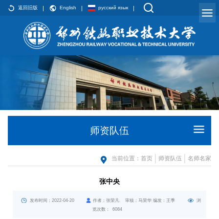
返回旧版
English
русский язык
师资队伍
当前位置：
首页
师资队伍
名师名家
张中央
发布时间：2022-04-20
作者：张荣凡 审核：马荣华 编发：王季
浏
览次数：
6084