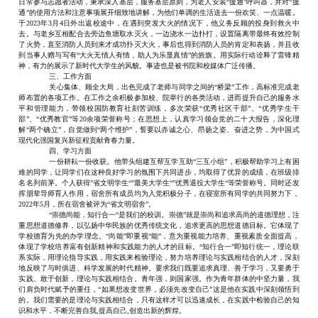
日常参与志愿者活动，秉承深入基层，服务基层原则，为老人安装“援通”呼叫器，并对“援
通”的使用方法和注意事项展开细致地讲解，为他们单调的生活送去一份欢笑、一点温暖。
于2023年3月4日外出返校途中，在遇到突发大火的情况下，
他
义务反顾的投身到救火中
去。与老乡互相配合去旁边鱼塘取水灭火，一边浇水一边扑打，设置隔离带最终有效控制
了火势，直至消防人员到来才成功扑灭大火，事后也得到消防人员的肯定和表扬，并且收
到当事人赠与写有
“大火无情人有情，助人为乐显真情”的旌旗。用实际行动诠释了雷锋精
神，有力的展示了新时代大学生的风貌。事迹也是被书院和校媒体广泛传播。
三、工作方面
关心集体、顾全大局，出色完成了老师与同学之间的
“桥梁”工作，高标准完成老
师布置的各项工作。在工作之余积极参加校、院举行的各类活动，进而提升自己的服务水
平和管理能力，带领校国防教育社刻苦训练，多次荣获“优秀社区干部”、“优秀学生干
部”、“优秀教官”等20余项荣誉称号；在思想上，认真学习领会党的二十大报告，深化理
解“两个确立”，自觉做到“两个维护”，誓要以赤诚之心、昂扬之姿、奋进之势，为中国式
现代化强国复兴新征程贡献青春力量。
四、学习方面
一份耕耘一份收获。
他
带头组建互帮互学互助
“三互小组”，积极帮助学习上有困
难的同学，让同学们在这种良好学习的氛围下共同进步，均取得了优异的成绩，在班级排
名名列前茅。个人获得”省文明学生“”最美大学生“”优秀退役大学生“等荣誉称号。同时还发
挥朋辈导师育人作用，宿舍所有成员均为入党积极分子，在寝室所有同学的共同努力下，
2022年5月，所在宿舍被评为“省文明宿舍”。
“崇德尚能，知行合一“是我们的校训。崇德”就是崇尚和追求高尚的道德理想，注
重思想道德修养，以弘扬中华民族的优秀传统文化，追求更高的思想道德目标。它体现了
学校德育为先的办学理念。“尚能”即重视“能”，意为重视能力培养、重视素质全面提高，
体现了学校培养富有创新精神和实践能力的人才的目标。“知行合一”即知行统一，理论联
系实际，用理论指导实践，用实践来检验理论，努力培养理论与实践相结合的人才，深刻
地反映了与时俱进、科学发展的时代精神。要求我们既要追求真理、善于学习，又要勇于
实践、敢于创新，理论与实践相结合。青年强，则国家强。作为青年群体的中坚力量，
我
们
肩负时代赋予的重任，
“如果想改变世界，必须先改变自己”这是
他
在实践中深刻领悟到
的。我们需要的是理论与实践相结合，只有这样才可以迅速成长，在实践中检验自己的知
识和水平，不断完善自我
,提高自己,创造出新的辉煌。