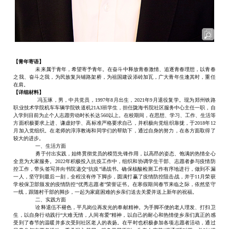
【青年寄语】
未来属于青年，希望寄予青年。在奋斗中释放青春激情、追逐青春理想，以青春
之我、奋斗之我，为民族复兴铺路架桥，为祖国建设添砖加瓦，广大青年生逢其时，重任
在肩。
【详细材料】
冯玉琢，男，中共党员，
1997年8月出生，2021年9月退役复学。现为郑州铁路
职业技术学院机车车辆学院铁道机21A3班学生，担任陇海书院社区服务中心主任一职，自
入学到目前为止个人志愿劳动时长长达
5
60以上。在校期间，在思想、学习、工作、生活等
方面积极要求上进、谦虚好学、高标准严格要求自己，并积极向党组织靠拢，于2018年12
月加入党组织。在老师的淳淳教诲和同学们的帮助下，通过自身的努力，在各方面取得了
较大的进步。
一、生活方面
勇于付出实践，始终贯彻党员的模范先锋作用，以高昂的姿态、饱满的热情全心
全意为大家服务。
2022年积极投入抗疫工作中，组织和协调学生干部、志愿者参与疫情防
控工作，带头签写并向书院递交“抗疫”请战书。确保核酸检测工作有序地进行，做到不漏
一人，坚守到最后一刻，全程没有停下脚步，圆满打赢了疫情防控阻击战，并于11月荣获
学校保卫部颁发的疫情防控“优秀志愿者”荣誉证书。在寒假期间春节来临之际，依然坚守
一线，
跟随
村干部
的脚步，
一起为家庭困难
的
乡亲
们
送去关爱并送上新年的祝福。
二、实践方面
诠释退伍不褪色，平凡岗位再发光的奉献精神。为手脚不便的老人理发、打扫卫
生，以自身行动践行
“大难无情，人间有爱”精神，以自己的耐心和热情使乡亲们真正的感
受到了春节的温暖并多次受到社区老人的表扬。在平时也积极参加各项志愿者活动，通过