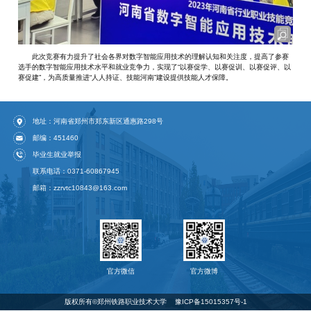
此次竞赛有力提升了社会各界对数字智能应用技术的理解认知和关注度，提高了参赛
选手的数字智能应用技术水平和就业竞争力，实现了“以赛促学、以赛促训、以赛促评、以
赛促建”，为高质量推进“人人持证、技能河南”建设提供技能人才保障。
地址：河南省郑州市郑东新区通惠路298号
邮编：451460
毕业生就业举报
联系电话：0371-60867945
邮箱：zzrvtc10843@163.com
官方微信
官方微博
版权所有©️郑州铁路职业技术大学
豫ICP备15015357号-1