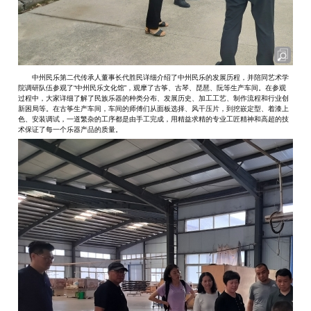
中州民乐第二代传承人董事长代胜民详细介绍了中州民乐的发展历程，并陪同艺术学
院调研队伍参观了“中州民乐文化馆”，观摩了古筝、古琴、琵琶、阮等生产车间。在参观
过程中，大家详细了解了民族乐器的种类分布、发展历史、加工工艺、制作流程和行业创
新困局等。在古筝生产车间，车间的师傅们从面板选择、风干压片，到挖嵌定型、着漆上
色、安装调试，一道繁杂的工序都是由手工完成，用精益求精的专业工匠精神和高超的技
术保证了每一个乐器产品的质量。