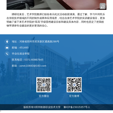
调研结束后，艺术学院教师们纷纷表示此次活动收获满满。通过了解、学习中州民乐
在传统技术领域的不同的制作成果和应用场景，结合自身艺术学院的实训建设项目，更加
明确了接下来艺术学院的“双高”升级晋档建设目标和建设具体内容，同时也坚定了把我校
钢琴调律专业建设的更好更强的信心。
地址：河南省郑州市郑东新区通惠路298号
邮编：451460
毕业生就业举报
联系电话：0371-60867945
邮箱：zzrvtc10843@163.com
官方微信
官方微博
版权所有©️郑州铁路职业技术大学
豫ICP备15015357号-1
↑