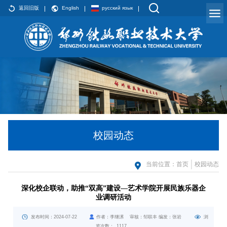
返回旧版
English
русский язык
校园动态
当前位置：
首页
校园动态
深化校企联动，助推“双高”建设—艺术学院开展民族乐器企
业调研活动
发布时间：2024-07-22
作者：李继漯 审核：邹联丰 编发：张岩
浏
览次数：
1117