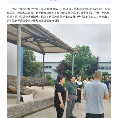
为进一步深化校企合作，推进“双高”建设，7月15日，艺术学院党总支书记程萍、院长
邹联丰、副院长武郑芳、钢琴调律教研室主任李继漯及学院相关骨干教师赴兰考中州民族
乐器有限公司进行调研活动，深入了解民族乐器行业的发展趋势以及企业对人才的需求，
为学院钢琴调律专业建设和改革提供参考指导。