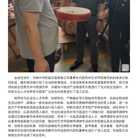
会谈交流中，河南中州民族乐器有限公司董事长代胜民对艺术学院领导的到来表示热
烈欢迎，随后他详细介绍了企业的发展现况、主营业务和未来的发展愿景和需求。双方就
强化校企优势互补与资源共享、共建实习就业产业基地等方面进行了充分的交流探讨，并
对双方在人才培养等方面有广泛的合作前景进行了深入交流。
程萍对与企业在人才培养、科研转化、产教融合等方面如何开展合作，在校企联动和
交流过程中，探索出一套长效的合作机制，拓展和完善钢琴调律专业的育人机制，进一步
提升产学研和拓宽就业渠道进行深入探讨。邹联丰就艺术学院产学研创现状、招生和实习
就业情况，以及协同育人模式、毕业生就业导向等方面进行了详细介绍，我校钢琴调律专
业通过完善的教学体系和培训流程，培养了一大批高质量专业人才，钢琴调律专业学生综
合素养和创新能力日趋完善。随后对艺术学院钢琴调律专业的办学思路以及在全国的影
响，后续专业的拓展、转型乐器修造专业增加古筝修复、提琴修复、管乐修复、电声乐器
维修等符合现代职教本科体系教学办学设想同代胜民董事长进行了深入交流，并就双方后
续校企合作达成了初步意向。