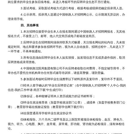
岗位要求的毕业生参加后续考核。未进入考核环节的应聘毕业生恕不另行通知。
3.面试考核。采取面试考核方式进行考核，根据考核成绩择优确定拟录用人选。
4.公示录用。拟录用人选通过中国铁路人才招聘网公示。公示期满无异议的，办
理录用手续。
四、其他事项
1.本次招聘仅接受毕业生本人在报名期间通过中国铁路人才招聘网报名，无其他
报名方式，不接受上门、邮寄、他人代交简历或电子邮箱发送简历。
2.应聘毕业生在招聘期间须保持联系方式畅通，关注报名网站的站内信，凡未按
规定时间、地点和要求参加各招聘环节的，视为本人自动放弃。招聘过程中，凡未进入下
一环节者，不再单独通知。
3.所有信息须由应聘毕业生本人如实填报，如发现信息不实或弄虚作假的，取消
应聘资格或录用资格。
4.中国铁路沈阳局集团有限公司不向应聘者收取任何费用，不指定辅导用书，不
举办也不委托任何机构举办任何形式辅导培训班，请提高警惕，谨防受骗。
5.参加面试考核时应聘毕业生须携带以下材料原件及复印件，复印件不予退回。
⑴经本人签字确认的“毕业生应聘登记表”（在中国铁路人才招聘网“个人中心-我的
信息-我的工作申请-简历下载”中生成打印）
⑵身份证，各种能够证明本人资历或能力的证书材料等；
⑶毕业生就业推荐表（加盖学校就业部门公章），成绩单（加盖学校教务部门公
章），教育部学籍在线验证报告（教育部学信网下载打印）
⑷全国普通高等学校毕业生就业协议书
⑸体检报告。六个月内二级甲等及以上医院常规项目体检报告，血压、辨色力、
视力、听力、心电图、胸片、血常规、尿常规、肝功能、肾功能为必检项目，须有体检结
论。