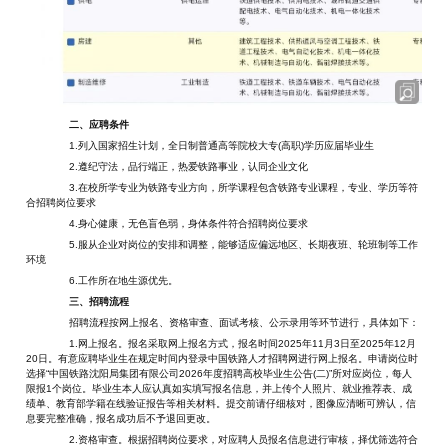
二、应聘条件
1.列入国家招生计划，全日制普通高等院校大专(高职)学历应届毕业生
2.遵纪守法，品行端正，热爱铁路事业，认同企业文化
3.在校所学专业为铁路专业方向，所学课程包含铁路专业课程，专业、学历等符
合招聘岗位要求
4.身心健康，无色盲色弱，身体条件符合招聘岗位要求
5.服从企业对岗位的安排和调整，能够适应偏远地区、长期夜班、轮班制等工作
环境
6.工作所在地生源优先。
三、招聘流程
招聘流程按网上报名、资格审查、面试考核、公示录用等环节进行，具体如下：
1.网上报名。报名采取网上报名方式，报名时间2025年11月3日至2025年12月
20日。有意应聘毕业生在规定时间内登录中国铁路人才招聘网进行网上报名。申请岗位时
选择“中国铁路沈阳局集团有限公司2026年度招聘高校毕业生公告(二)”所对应岗位，每人
限报1个岗位。毕业生本人应认真如实填写报名信息，并上传个人照片、就业推荐表、成
绩单、教育部学籍在线验证报告等相关材料。提交前请仔细核对，图像应清晰可辨认，信
息要完整准确，报名成功后不予退回更改。
2.资格审查。根据招聘岗位要求，对应聘人员报名信息进行审核，择优筛选符合