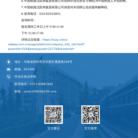
6.中国铁路沈阳局集团有限公司招聘毕业生的官方网站为中国铁路人才招聘网。
7.中国铁路沈阳局集团有限公司保留对本招聘公告的最终解释权。
8.咨询电话：024-62024851
咨询时间：
报名期间工作日上午
:9:00-11:00
下午
:15:00-17:00
详情点击链接：
https://rczp.china-
railway.com.cn/page/platform/company_info_del.html?
parentId=319&jmetazpxxid=10778&sessionid=
地址：河南省郑州市郑东新区通惠路298号
邮编：451460
毕业生就业举报
联系电话：0371-60867945
邮箱：zzrvtc10843@163.com
官方微信
官方微博