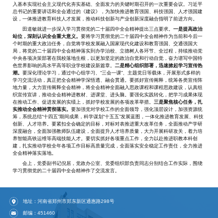
入基本实现社会主义现代化夯实基础、全面发力的关键时期召开的一次重要会议。习近平
总书记的重要讲话和全会通过的《建议》，为加快推进教育强国、科技强国、人才强国建
设，一体推进教育科技人才发展，推动科技创新与产业创新深度融合指明了前进方向。
田道敏就进一步深入学习贯彻党的二十届四中全会精神提出三点要求。
一是提高政治
站位，深刻认识全会重大意义。
要将学习贯彻党的二十届四中全会精神作为当前和今后一
个时期的重大政治任务，自觉将学校发展融入国家现代化建设和教育强国、交通强国大
局，将党的二十届四中全会精神落实到办学治校、立德树人各环节、全过程，持续推动党
中央各项决策部署在我校落地生根，以更加坚定的政治自觉和行动自觉，奋力谱写中国特
色世界影响的高水平高等职业学校建设新篇章。
二是精心组织部署，迅速掀起学习宣传热
潮。
要深化理论学习，通过中心组学习、“三会一课”、主题党日等载体，开展形式多样的
学习交流活动，真正把全会精神学深悟透、融会贯通。要抓好宣传阐释，统筹各类宣传阵
地力量，大力宣传阐释全会精神，将全会精神全面融入思政课程和课程思政建设，认真组
织宣传宣讲，推动全会精神进教材、进课堂、进头脑。要强化实践转化，把学习成果体现
在推动工作、促进发展的实绩上，抓好学校发展的各项改革举措。
三是聚焦核心任务，扎
实推动全会精神贯彻落实。
要加强党对学校工作的全面领导，强化顶层设计，加强资源统
筹，系统总结“十四五”期间成果，科学谋划“十五五”发展蓝图，一体化推进教育发展、科技
创新、人才培养。要紧扣全会确定的目标，对标对表推进重大改革任务，全面推动产学研
深度融合，全面加强教师队伍建设，全面提升人才培养质量，大力开展科研攻关，着力培
养智能高铁运维等高端技能人才。要切实抓好各项重点工作，全力以赴推进职教本科创
建，扎实推动学校全年各项工作目标高质量完成，全面落实安全稳定工作责任，全力推进
全会精神落实落地。
会上，党委副书记倪居，党政办公室、党委组织部负责同志分别结合工作实际，围绕
学习贯彻党的二十届四中全会精神作了交流发言。
地址：河南省郑州市郑东新区通惠路298号
邮编：451460