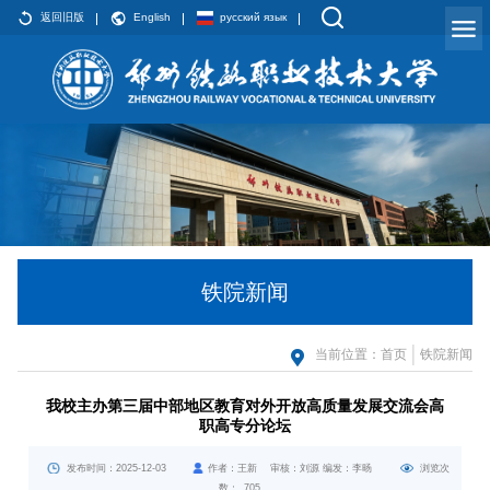
返回旧版
English
русский язык
铁院新闻
当前位置：
首页
铁院新闻
我校主办第三届中部地区教育对外开放高质量发展交流会高
职高专分论坛
发布时间：2025-12-03
作者：王新 审核：刘源 编发：李旸
浏览次
数：
705