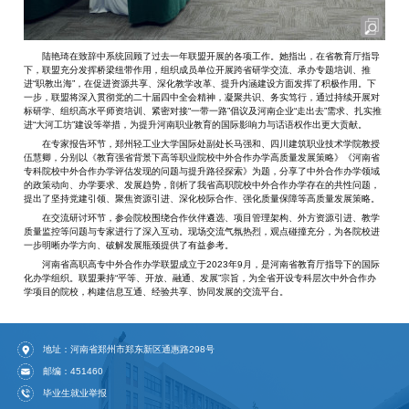
陆艳琦在致辞中系统回顾了过去一年联盟开展的各项工作。她指出，在省教育厅指导
下，联盟充分发挥桥梁纽带作用，组织成员单位开展跨省研学交流、承办专题培训、推
进“职教出海”，在促进资源共享、深化教学改革、提升内涵建设方面发挥了积极作用。下
一步，联盟将深入贯彻党的二十届四中全会精神，凝聚共识、务实笃行，通过持续开展对
标研学、组织高水平师资培训、紧密对接“一带一路”倡议及河南企业“走出去”需求、扎实推
进“大河工坊”建设等举措，为提升河南职业教育的国际影响力与话语权作出更大贡献。
在专家报告环节，郑州轻工业大学国际处副处长马强和、四川建筑职业技术学院教授
伍慧卿，分别以《教育强省背景下高等职业院校中外合作办学高质量发展策略》《河南省
专科院校中外合作办学评估发现的问题与提升路径探索》为题，分享了中外合作办学领域
的政策动向、办学要求、发展趋势，剖析了我省高职院校中外合作办学存在的共性问题，
提出了坚持党建引领、聚焦资源引进、深化校际合作、强化质量保障等高质量发展策略。
在交流研讨环节，参会院校围绕合作伙伴遴选、项目管理架构、外方资源引进、教学
质量监控等问题与专家进行了深入互动。现场交流气氛热烈，观点碰撞充分，为各院校进
一步明晰办学方向、破解发展瓶颈提供了有益参考。
河南省高职高专中外合作办学联盟成立于2023年9月，是河南省教育厅指导下的国际
化办学组织。联盟秉持“平等、开放、融通、发展”宗旨，为全省开设专科层次中外合作办
学项目的院校，构建信息互通、经验共享、协同发展的交流平台。
地址：河南省郑州市郑东新区通惠路298号
邮编：451460
毕业生就业举报