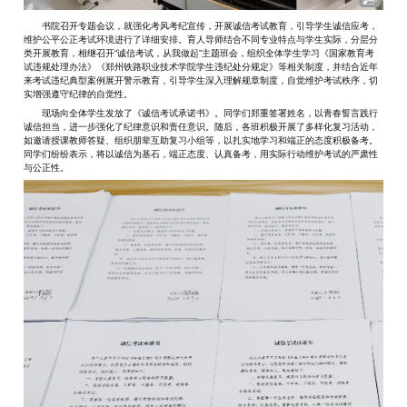
书院召开专题会议，就强化考风考纪宣传，开展诚信考试教育，引导学生诚信应考，
维护公平公正考试环境进行了详细安排。育人导师结合不同专业特点与学生实际，分层分
类开展教育，相继召开“诚信考试，从我做起”主题班会，组织全体学生学习《国家教育考
试违规处理办法》《郑州铁路职业技术学院学生违纪处分规定》等相关制度，并结合近年
来考试违纪典型案例展开警示教育，引导学生深入理解规章制度，自觉维护考试秩序，切
实增强遵守纪律的自觉性。
现场向全体学生发放了《诚信考试承诺书》。同学们郑重签署姓名，以青春誓言践行
诚信担当，进一步强化了纪律意识和责任意识。随后，各班积极开展了多样化复习活动，
如邀请授课教师答疑、组织朋辈互助复习小组等，以扎实地学习和端正的态度积极备考。
同学们纷纷表示，将以诚信为基石，端正态度、认真备考，用实际行动维护考试的严肃性
与公正性。