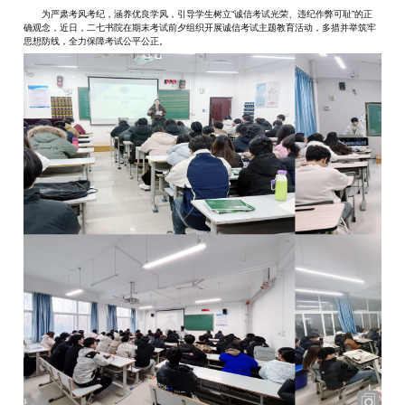
为严肃考风考纪，涵养优良学风，引导学生树立“诚信考试光荣、违纪作弊可耻”的正
确观念，近日，二七书院在期末考试前夕组织开展诚信考试主题教育活动，多措并举筑牢
思想防线，全力保障考试公平公正。