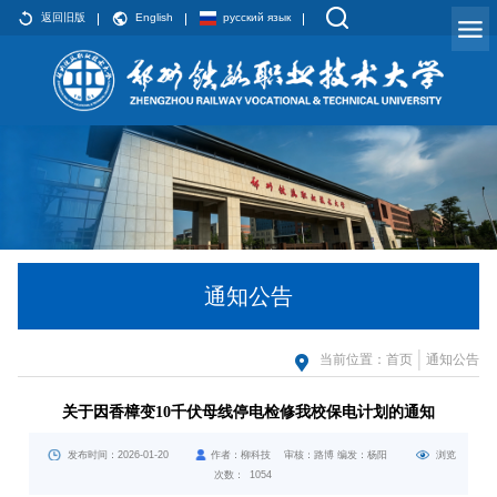
返回旧版
English
русский язык
通知公告
当前位置：
首页
通知公告
关于因香樟变10千伏母线停电检修我校保电计划的通知
发布时间：2026-01-20
作者：柳科技 审核：路博 编发：杨阳
浏览
次数：
1054