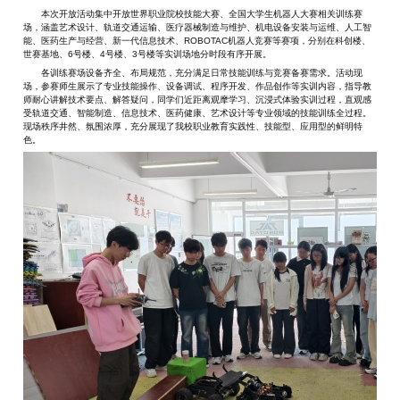
本次开放活动集中开放世界职业院校技能大赛、全国大学生机器人大赛相关训练赛
场，涵盖艺术设计、轨道交通运输、医疗器械制造与维护、机电设备安装与运维、人工智
能、医药生产与经营、新一代信息技术、ROBOTAC机器人竞赛等赛项，分别在科创楼、
世赛基地、6号楼、4号楼、3号楼等实训场地分时段有序开展。
各训练赛场设备齐全、布局规范，充分满足日常技能训练与竞赛备赛需求。活动现
场，参赛师生展示了专业技能操作、设备调试、程序开发、作品创作等实训内容，指导教
师耐心讲解技术要点、解答疑问，同学们近距离观摩学习、沉浸式体验实训过程，直观感
受轨道交通、智能制造、信息技术、医药健康、艺术设计等专业领域的技能训练全过程。
现场秩序井然、氛围浓厚，充分展现了我校职业教育实践性、技能型、应用型的鲜明特
色。