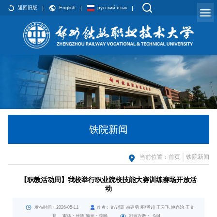
返回旧版
English
русский язык
铁院新闻
当前位置：
首页
铁院新闻
【职教活动周】我校举行职业院校技能大赛训练赛场开放活
动
发布时间：2026-05-11
作者：文/赵蔚 余建勇 图/孟超 王云飞 姚存治 王文
超 审核：付涛 编发：李旸
浏览次数：
944