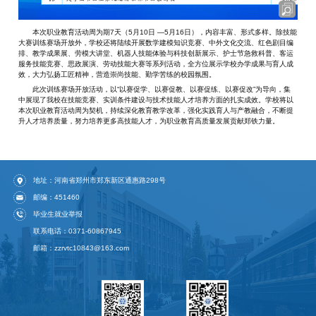
本次职业教育活动周为期7天（5月10日 —5月16日），内容丰富、形式多样。除技能
大赛训练赛场开放外，学校还将陆续开展数学建模知识竞赛、中外文化交流、红色剧目编
排、教学成果展、劳模大讲堂、机器人技能体验与科技创新展示、护士节急救科普、客运
服务技能竞赛、思政展演、劳动技能大赛等系列活动，全方位展示学校办学成果与育人成
效，大力弘扬工匠精神，营造崇尚技能、勤学苦练的校园氛围。
此次训练赛场开放活动，以“以赛促学、以赛促教、以赛促练、以赛促改”为导向，集
中展现了我校在技能竞赛、实训条件建设与技术技能人才培养方面的扎实成效。学校将以
本次职业教育活动周为契机，持续深化教育教学改革，强化实践育人与产教融合，不断提
升人才培养质量，努力培养更多高技能人才，为职业教育高质量发展贡献郑铁力量。
地址：河南省郑州市郑东新区通惠路298号
邮编：451460
毕业生就业举报
联系电话：0371-60867945
邮箱：zzrvtc10843@163.com