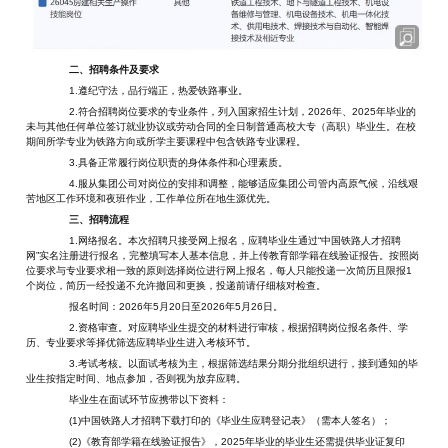
二、招聘条件及要求
1.遵纪守法，品行端正，热爱铁路事业。
2.符合招聘岗位要求的专业条件，列入国家招生计划，2026年、2025年毕业的
未与其他任何单位签订就业协议或劳动合同的全日制普通高校大专（高职）毕业生。在校
期间所学专业为铁路方向或所学主要课程中包含铁路专业课程。
3.具备正常履行岗位职责的身体条件和心理素质。
4.服从集团公司对岗位的安排和调整，能够适应集团公司管内高原气候，沿线艰
苦地区工作环境和夜班作业，工作单位所在地生源优先。
三、招聘流程
1.网络报名。本次招聘只接受网上报名，应聘毕业生通过“中国铁路人才招聘
网”实名注册进行报名，完整填写本人基本信息，并上传教育部学籍在线验证报告。按照岗
位要求与专业要求相一致的原则选择岗位进行网上报名，每人只能投递一次简历且限报1
个岗位，简历一经投递不允许撤回和更换，投递前请仔细核对检查。
报名时间：2026年5月20日至2026年5月26日。
2.资格审查。对应聘毕业生提交的材料进行审核，根据招聘岗位报名条件、学
历、专业要求等择优筛选应聘毕业生进入考核环节。
3.考试考核。以面试考核为主，根据筛选结果分期分批组织进行，接到通知的毕
业生按指定时间、地点参加，否则视为放弃应聘。
毕业生在面试环节应携带以下资料：
(1)中国铁路人才招聘下载打印的《毕业生应聘登记表》（需本人签名）；
(2)《教育部学籍在线验证报告》，2025年毕业的毕业生还需提供毕业证复印