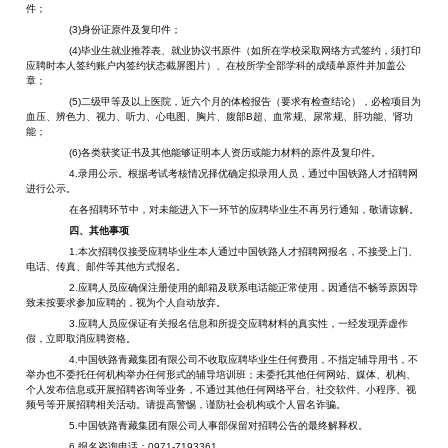
件；
(3)身份证原件及复印件；
(4)毕业生就业推荐表、就业协议书原件（如所在学校采取网络方式签约，须打印
应聘时本人签约账户内签约状态截屏图片）、在校所学全部学科的成绩单原件并加盖公
章；
(5)二级甲等及以上医院，近六个月的体检报告（要求有检查结论），必检项目为
血压、辨色力、视力、听力、心电图、胸片、腹部B超、血常规、尿常规、肝功能、肾功
能；
(6)各类获奖证书及其他能够证明本人资历或能力材料的原件及复印件。
4.录用公示。根据考试考核情况择优确定拟录用人员，通过中国铁路人才招聘网
进行公示。
在各招聘环节中，对未能进入下一环节的应聘毕业生不再另行通知，敬请谅解。
四、其他事项
1.本次招聘仅接受应聘毕业生本人通过中国铁路人才招聘网报名，不接受上门、
电话、传真、邮件等其他方式报名。
2.应聘人员应确保注册使用的邮箱及联系电话能正常使用，因通信不畅等原因导
致未按要求参加应聘的，视为个人自动放弃。
3.应聘人员应保证有关报名信息和所提交应聘材料的真实性，一经发现弄虚作
假，立即取消应聘资格。
4.中国铁路青藏集团有限公司不收取应聘毕业生任何费用，不指定辅导用书，不
举办也不委托任何机构举办任何形式的辅导培训班；未委托其他任何网站、媒体、机构、
个人发布信息或开展招聘咨询等业务，不通过其他任何网络平台、社交软件、小程序、视
频号等开展招聘相关活动。请提高警惕，谨防社会机构或个人冒名诈骗。
5.中国铁路青藏集团有限公司人事部保留对招聘公告的最终解释权。
6.报名咨询电话：0971-7193361