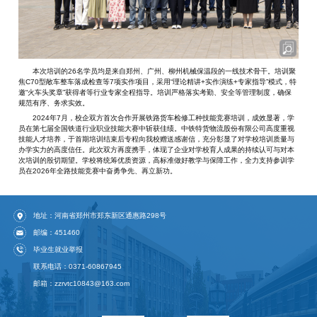
本次培训的26名学员均是来自郑州、广州、柳州机械保温段的一线技术骨干。培训聚
焦C70型敞车整车落成检查等7项实作项目，采用“理论精讲+实作演练+专家指导”模式，特
邀“火车头奖章”获得者等行业专家全程指导。培训严格落实考勤、安全等管理制度，确保
规范有序、务求实效。
2024年7月，校企双方首次合作开展铁路货车检修工种技能竞赛培训，成效显著，学
员在第七届全国铁道行业职业技能大赛中斩获佳绩。中铁特货物流股份有限公司高度重视
技能人才培养，于首期培训结束后专程向我校赠送感谢信，充分彰显了对学校培训质量与
办学实力的高度信任。此次双方再度携手，体现了企业对学校育人成果的持续认可与对本
次培训的殷切期望。学校将统筹优质资源，高标准做好教学与保障工作，全力支持参训学
员在2026年全路技能竞赛中奋勇争先、再立新功。
地址：河南省郑州市郑东新区通惠路298号
邮编：451460
毕业生就业举报
联系电话：0371-60867945
邮箱：zzrvtc10843@163.com