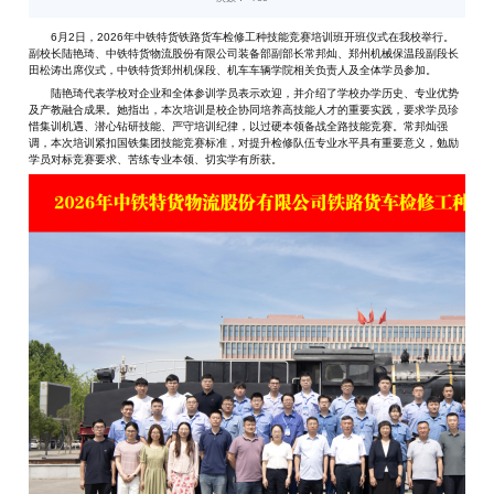
6月2日，2026年中铁特货铁路货车检修工种技能竞赛培训班开班仪式在我校举行。
副校长陆艳琦、中铁特货物流股份有限公司装备部副部长常邦灿、郑州机械保温段副段长
田松涛出席仪式，中铁特货郑州机保段、机车车辆学院相关负责人及全体学员参加。
陆艳琦代表学校对企业和全体参训学员表示欢迎，并介绍了学校办学历史、专业优势
及产教融合成果。她指出，本次培训是校企协同培养高技能人才的重要实践，要求学员珍
惜集训机遇、潜心钻研技能、严守培训纪律，以过硬本领备战全路技能竞赛。常邦灿强
调，本次培训紧扣国铁集团技能竞赛标准，对提升检修队伍专业水平具有重要意义，勉励
学员对标竞赛要求、苦练专业本领、切实学有所获。