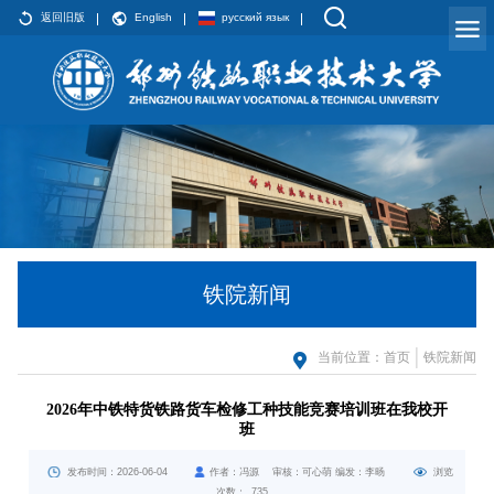
返回旧版
English
русский язык
铁院新闻
当前位置：
首页
铁院新闻
2026年中铁特货铁路货车检修工种技能竞赛培训班在我校开
班
发布时间：2026-06-04
作者：冯源 审核：可心萌 编发：李旸
浏览
次数：
735