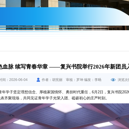
色血脉 续写青春华章 ——复兴书院举行2026年新团员
间：2026-06-04
作者：胡宪丽 审核：罗坤 编发：李旸
浏览次
年学子坚定理想信念、厚植家国情怀、勇担时代重任，6月2日，复兴书院20
代表齐聚现场，共同见证青年学子光荣入团、砥砺初心的庄严时刻。