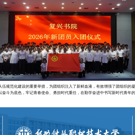
队伍规范化建设的重要举措，为团组织注入了新鲜血液，有效增强了团组织的
以奋斗为底色，牢记青春使命、勇担时代重任，在勤学奋进中书写新时代青年