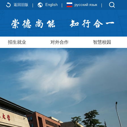
返回旧版
English
русский язык
招生就业
对外合作
智慧校园