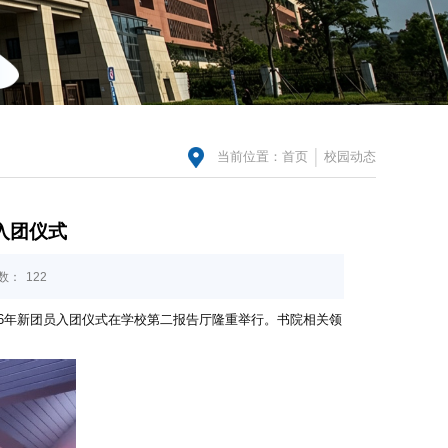
当前位置：
首页
校园动态
入团仪式
数：
122
26年新团员入团仪式在学校第二报告厅隆重举行。书院相关领