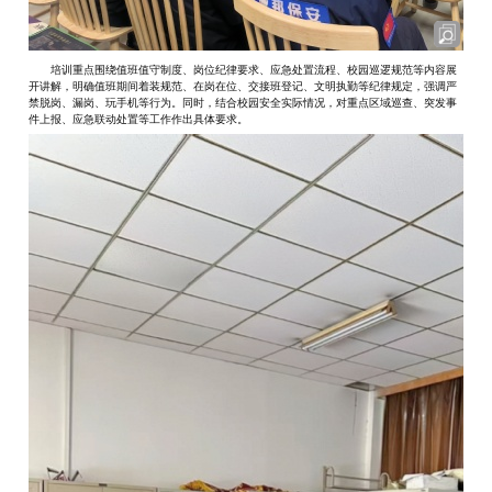
培训重点围绕值班值守制度、岗位纪律要求、应急处置流程、校园巡逻规范等内容展
开讲解，明确值班期间着装规范、在岗在位、交接班登记、文明执勤等纪律规定，强调严
禁脱岗、漏岗、玩手机等行为。同时，结合校园安全实际情况，对重点区域巡查、突发事
件上报、应急联动处置等工作作出具体要求。