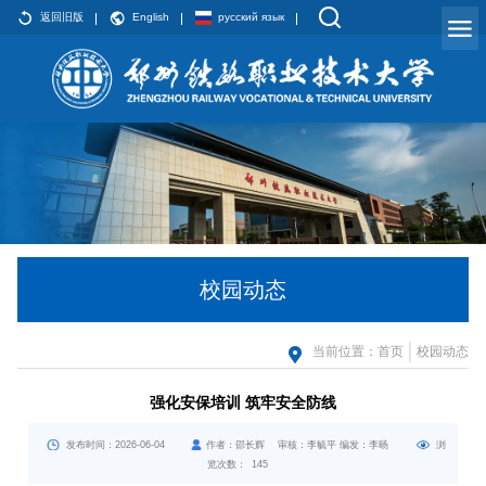
返回旧版
English
русский язык
校园动态
当前位置：
首页
校园动态
强化安保培训 筑牢安全防线
发布时间：2026-06-04
作者：邵长辉 审核：李毓平 编发：李旸
浏
览次数：
145