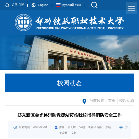
返回旧版
English
русский язык
校园动态
当前位置：
首页
校园动态
郑东新区金光路消防救援站莅临我校指导消防安全工作
发布时间：2026-06-04
作者：邵长辉 审核：李毓平 编发：李旸
浏
览次数：
144