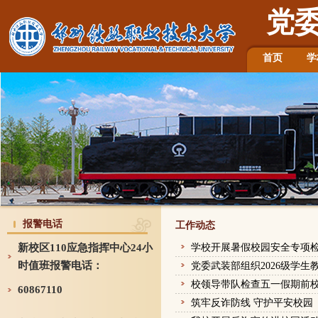
党
首页
学
报警电话
工作动态
新校区110应急指挥中心24小
学校开展暑假校园安全专项
时值班报警电话：
党委武装部组织2026级学
校领导带队检查五一假期前
60867110
筑牢反诈防线 守护平安校园