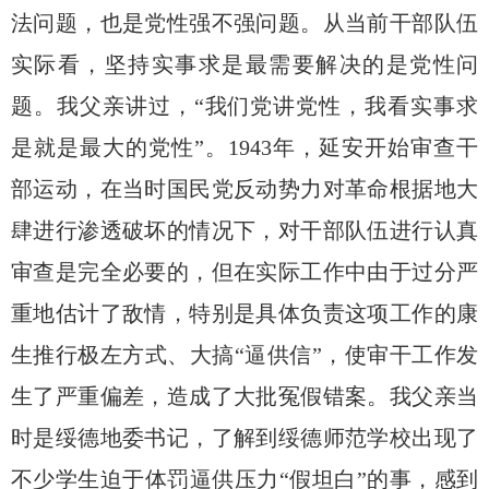
法问题，也是党性强不强问题。从当前干部队伍
实际看，坚持实事求是最需要解决的是党性问
题。我父亲讲过，“我们党讲党性，我看实事求
是就是最大的党性”。1943年，延安开始审查干
部运动，在当时国民党反动势力对革命根据地大
肆进行渗透破坏的情况下，对干部队伍进行认真
审查是完全必要的，但在实际工作中由于过分严
重地估计了敌情，特别是具体负责这项工作的康
生推行极左方式、大搞“逼供信”，使审干工作发
生了严重偏差，造成了大批冤假错案。我父亲当
时是绥德地委书记，了解到绥德师范学校出现了
不少学生迫于体罚逼供压力“假坦白”的事，感到