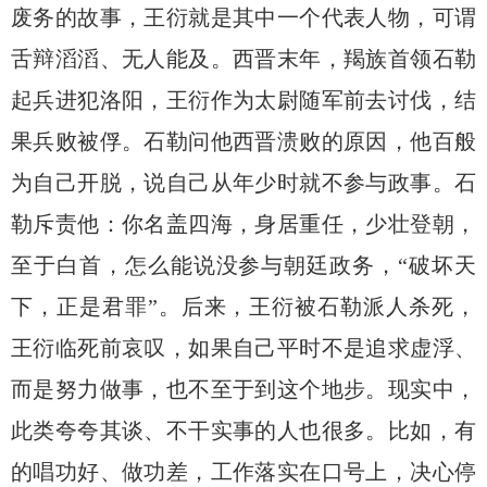
废务的故事，王衍就是其中一个代表人物，可谓
舌辩滔滔、无人能及。西晋末年，羯族首领石勒
起兵进犯洛阳，王衍作为太尉随军前去讨伐，结
果兵败被俘。石勒问他西晋溃败的原因，他百般
为自己开脱，说自己从年少时就不参与政事。石
勒斥责他：你名盖四海，身居重任，少壮登朝，
至于白首，怎么能说没参与朝廷政务，“破坏天
下，正是君罪”。后来，王衍被石勒派人杀死，
王衍临死前哀叹，如果自己平时不是追求虚浮、
而是努力做事，也不至于到这个地步。现实中，
此类夸夸其谈、不干实事的人也很多。比如，有
的唱功好、做功差，工作落实在口号上，决心停