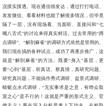
况摸实摸透。现在通信很发达，通过打打电话、
发发微信、看看材料也能了解很多情况，但毕竟
隔了一层，没有现场看、当面听、直接问和“七
嘴八舌式”的讨论来得真实鲜活。过去常用的“蹲
点调研”、“解剖麻雀”的调研方式依然是管用的。
我们现在搞的各种试点，成功了再逐步推广，这
就是“解剖麻雀”的方法。既要“身入”基层，更
要“心到”基层，听真话、察真情，真研究问题、
研究真问题，不能搞作秀式调研、盆景式调研、
蜻蜓点水式调研，“无实事求是之意，有哗众取
宠之心”是不行的！这就是严重的形式主义、官
僚主义！要在深入分析思考上下功夫，去粗取