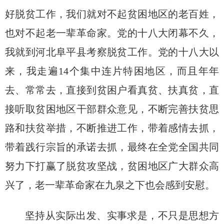
好脱贫工作，我们就对不起贫困地区的老百姓，
也对不起老一辈革命家。党的十八大闭幕不久，
我就到河北阜平县考察脱贫工作。党的十八大以
来，我走遍14个集中连片特困地区，而且年年
去、常常去，直接到贫困户看真贫、扶真贫，直
接听取贫困地区干部群众意见，不断完善扶贫思
路和扶贫举措，不断推进工作，带着感情去抓，
带着践行宗旨的承诺去抓，最终在全党全国共同
努力下打赢了脱贫攻坚战，贫困地区广大群众高
兴了，老一辈革命家在九泉之下也会感到安慰。
坚持从实际出发、实事求是，不只是思想方