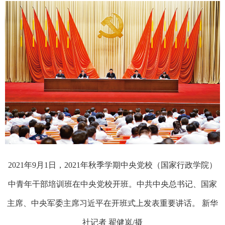
2021年9月1日，2021年秋季学期中央党校（国家行政学院）
中青年干部培训班在中央党校开班。中共中央总书记、国家
主席、中央军委主席习近平在开班式上发表重要讲话。 新华
社记者 翟健岚/摄