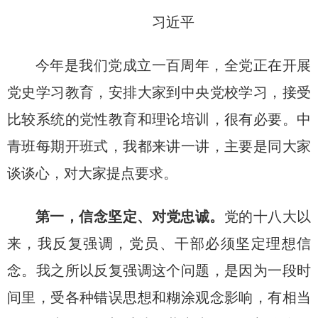
习近平
今年是我们党成立一百周年，全党正在开展
党史学习教育，安排大家到中央党校学习，接受
比较系统的党性教育和理论培训，很有必要。中
青班每期开班式，我都来讲一讲，主要是同大家
谈谈心，对大家提点要求。
第一，信念坚定、对党忠诚。
党的十八大以
来，我反复强调，党员、干部必须坚定理想信
念。我之所以反复强调这个问题，是因为一段时
间里，受各种错误思想和糊涂观念影响，有相当