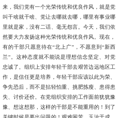
来，我们党有一个光荣传统和优良作风，就是党
叫干啥就干啥、党让去哪就去哪，哪里有事业哪
里就是家，没有二话、毫无怨言。今天，我们依
然要大力发扬这种光荣传统和优良作风。现在，
有的干部只愿意待在“北上广”，不愿意到“新西
兰”。这种态度就不能说是理想信念坚定、对党
忠诚了。组织上安排年轻干部去艰苦边远地区工
作，是信任更是培养，年轻干部应该以此为荣、
争先恐后，而不是拈轻怕重、挑肥拣瘦、患得患
失、讨价还价。在党组织安排的工作面前犹犹豫
豫、想这想那，这样的干部是不能重用的！到了
关键时候是要出问题的！艰难困苦、玉汝于成，