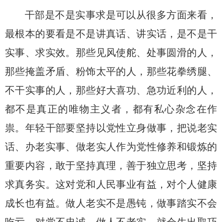
干部是不是实事求是可以从很多方面来看，
最根本的要看是不是讲真话、讲实话，是不是干
实事、求实效。那些见风使舵、处事圆滑的人，
那些掩盖矛盾、粉饰太平的人，那些花拳绣腿、
不干实事的人，那些好大喜功、急功近利的人，
都不是真正的唯物主义者，都有私心杂念在作
祟。年轻干部要坚持以党性立身做事，把说老实
话、办老实事、做老实人作为党性修养和锻炼的
重要内容，敢于坚持真理，善于独立思考，坚持
求真务实。这对党和人民事业有益，对个人健康
成长也有益。做人老实不是愚钝，做事踏实不会