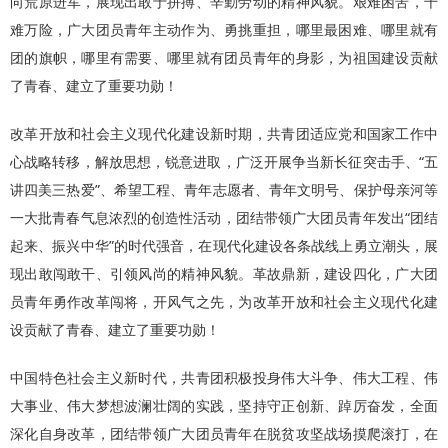
向荒原进军，展现出敢于拼搏、辛勤劳动的精神风貌。艰难困苦，千
难万险，广大团员青年主动作为、勇挑重担，哪里最困难、哪里就有
团的旗帜，哪里有需要、哪里就有团员青年的身影，为祖国建设贡献
了青春、建立了重要功勋！
改革开放和社会主义现代化建设新时期，共青团适应党和国家工作中
心战略转移，解放思想，锐意进取，广泛开展争当新长征突击手、“五
讲四美三热爱”、希望工程、青年志愿者、青年文明号、保护母亲河等
一大批青春气息浓烈的创造性活动，团结带领广大团员青年发出“团结
起来、振兴中华”的时代强音，在现代化建设各条战线上勇立潮头，展
现出敢闯敢干、引领风尚的精神风貌。革故鼎新，建设四化，广大团
员青年勇作改革闯将，开风气之先，为改革开放和社会主义现代化建
设贡献了青春、建立了重要功勋！
中国特色社会主义新时代，共青团积极投身伟大斗争、伟大工程、伟
大事业、伟大梦想波澜壮阔的实践，坚持守正创新、踔厉奋发，全面
深化自身改革，团结带领广大团员青年在脱贫攻坚战场摸爬滚打，在