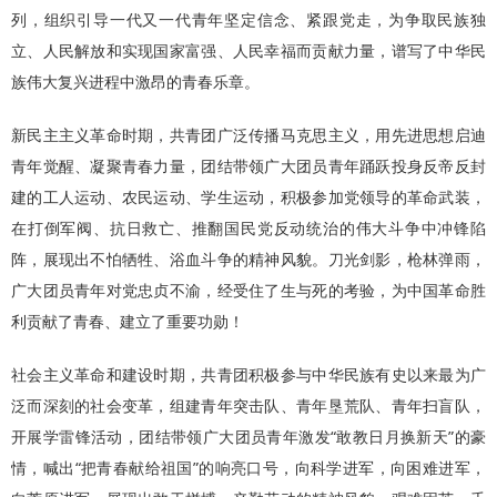
列，组织引导一代又一代青年坚定信念、紧跟党走，为争取民族独
立、人民解放和实现国家富强、人民幸福而贡献力量，谱写了中华民
族伟大复兴进程中激昂的青春乐章。
新民主主义革命时期，共青团广泛传播马克思主义，用先进思想启迪
青年觉醒、凝聚青春力量，团结带领广大团员青年踊跃投身反帝反封
建的工人运动、农民运动、学生运动，积极参加党领导的革命武装，
在打倒军阀、抗日救亡、推翻国民党反动统治的伟大斗争中冲锋陷
阵，展现出不怕牺牲、浴血斗争的精神风貌。刀光剑影，枪林弹雨，
广大团员青年对党忠贞不渝，经受住了生与死的考验，为中国革命胜
利贡献了青春、建立了重要功勋！
社会主义革命和建设时期，共青团积极参与中华民族有史以来最为广
泛而深刻的社会变革，组建青年突击队、青年垦荒队、青年扫盲队，
开展学雷锋活动，团结带领广大团员青年激发“敢教日月换新天”的豪
情，喊出“把青春献给祖国”的响亮口号，向科学进军，向困难进军，