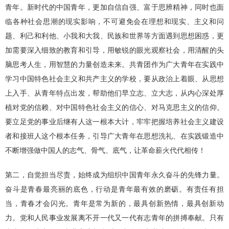
青年。新时代的中国青年，更加自信自强、富于思辨精神，同时也面
临各种社会思潮的现实影响，不可避免会在理想和现实、主义和问
题、利己和利他、小我和大我、民族和世界等方面遇到思想困惑，更
加需要深入细致的教育和引导，用敏锐的眼光观察社会，用清醒的头
脑思考人生，用智慧的力量创造未来。共青团作为广大青年在实践中
学习中国特色社会主义和共产主义的学校，要从政治上着眼、从思想
上入手、从青年特点出发，帮助他们早立志、立大志，从内心深处厚
植对党的信赖、对中国特色社会主义的信心、对马克思主义的信仰。
要立足党的事业后继有人这一根本大计，牢牢把握培养社会主义建设
者和接班人这个根本任务，引导广大青年在思想洗礼、在实践锻造中
不断增强做中国人的志气、骨气、底气，让革命薪火代代相传！
第二，自觉担当尽责，始终成为组织中国青年永久奋斗的先锋力量。
奋斗是青春最亮丽的底色，行动是青年最有效的磨砺。有责任有担
当，青春才会闪光。青年是常为新的，最具创新热情，最具创新动
力。党和人民事业发展离不开一代又一代有志青年的拼搏奉献。只有