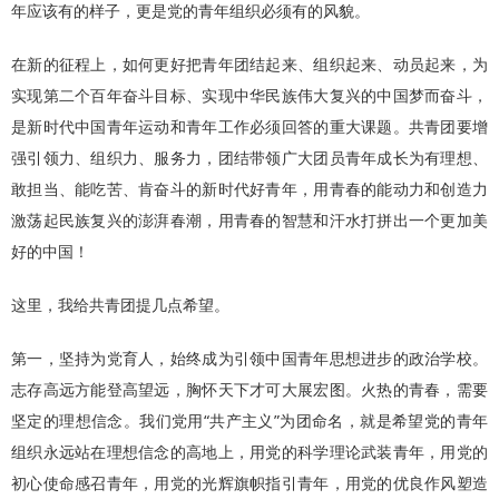
年应该有的样子，更是党的青年组织必须有的风貌。
在新的征程上，如何更好把青年团结起来、组织起来、动员起来，为
实现第二个百年奋斗目标、实现中华民族伟大复兴的中国梦而奋斗，
是新时代中国青年运动和青年工作必须回答的重大课题。共青团要增
强引领力、组织力、服务力，团结带领广大团员青年成长为有理想、
敢担当、能吃苦、肯奋斗的新时代好青年，用青春的能动力和创造力
激荡起民族复兴的澎湃春潮，用青春的智慧和汗水打拼出一个更加美
好的中国！
这里，我给共青团提几点希望。
第一，坚持为党育人，始终成为引领中国青年思想进步的政治学校。
志存高远方能登高望远，胸怀天下才可大展宏图。火热的青春，需要
坚定的理想信念。我们党用“共产主义”为团命名，就是希望党的青年
组织永远站在理想信念的高地上，用党的科学理论武装青年，用党的
初心使命感召青年，用党的光辉旗帜指引青年，用党的优良作风塑造