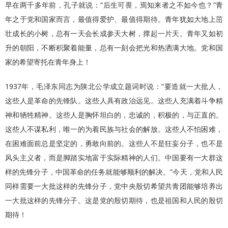
早在两千多年前，孔子就说：“后生可畏，焉知来者之不如今也？”青
年之于党和国家而言，最值得爱护、最值得期待。青年犹如大地上茁
壮成长的小树，总有一天会长成参天大树，撑起一片天。青年又如初
升的朝阳，不断积聚着能量，总有一刻会把光和热洒满大地。党和国
家的希望寄托在青年身上！
1937年，毛泽东同志为陕北公学成立题词时说：“要造就一大批人，
这些人是革命的先锋队。这些人具有政治远见。这些人充满着斗争精
神和牺牲精神。这些人是胸怀坦白的，忠诚的，积极的，与正直的。
这些人不谋私利，唯一的为着民族与社会的解放。这些人不怕困难，
在困难面前总是坚定的，勇敢向前的。这些人不是狂妄分子，也不是
风头主义者，而是脚踏实地富于实际精神的人们。中国要有一大群这
样的先锋分子，中国革命的任务就能够顺利的解决。”今天，党和人民
同样需要一大批这样的先锋分子，党中央殷切希望共青团能够培养出
一大批这样的先锋分子。这是党的殷切期待，也是祖国和人民的殷切
期待！