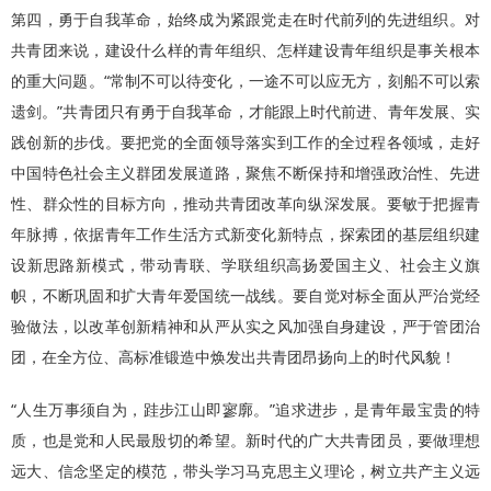
第四，勇于自我革命，始终成为紧跟党走在时代前列的先进组织。对
共青团来说，建设什么样的青年组织、怎样建设青年组织是事关根本
的重大问题。“常制不可以待变化，一途不可以应无方，刻船不可以索
遗剑。”共青团只有勇于自我革命，才能跟上时代前进、青年发展、实
践创新的步伐。要把党的全面领导落实到工作的全过程各领域，走好
中国特色社会主义群团发展道路，聚焦不断保持和增强政治性、先进
性、群众性的目标方向，推动共青团改革向纵深发展。要敏于把握青
年脉搏，依据青年工作生活方式新变化新特点，探索团的基层组织建
设新思路新模式，带动青联、学联组织高扬爱国主义、社会主义旗
帜，不断巩固和扩大青年爱国统一战线。要自觉对标全面从严治党经
验做法，以改革创新精神和从严从实之风加强自身建设，严于管团治
团，在全方位、高标准锻造中焕发出共青团昂扬向上的时代风貌！
“人生万事须自为，跬步江山即寥廓。”追求进步，是青年最宝贵的特
质，也是党和人民最殷切的希望。新时代的广大共青团员，要做理想
远大、信念坚定的模范，带头学习马克思主义理论，树立共产主义远