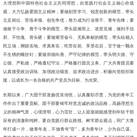
大理想和中国特色社会主义共同理想，自觉践行社会主义核心价值
观，大力弘扬爱国主义精神；要做刻苦学习、锐意创新的模范，带头
立足岗位、苦练本领、创先争优，努力成为行业骨干、青年先锋；要
做敢于斗争、善于斗争的模范，带头迎难而上、攻坚克难，做到不信
邪、不怕鬼、骨头硬；要做艰苦奋斗、无私奉献的模范，带头站稳人
民立场，脚踏实地、求真务实，吃苦在前、享受在后，甘于做一颗永
不生锈的螺丝钉；要做崇德向善、严守纪律的模范，带头明大德、守
公德、严私德，严格遵纪守法，严格履行团员义务。广大共青团员要
认真接受政治训练、加强政治锻造、追求政治进步，积极向党组织靠
拢，以成长为一名合格的共产党员为目标、为光荣。
长期以来，广大团干部发扬优良传统，认真履职尽责，为党的青年工
作作出了重要贡献。团干部要铸牢对党忠诚的政治品格，高扬理想主
义的精神气质，心境澄明，心力茁壮，让人迎面就能感受到年轻干部
应有的清澈和纯粹。要自觉践行群众路线、树牢群众观点，同广大青
年打成一片，做青年友，不做青年“官”，多为青年计，少为自己谋。