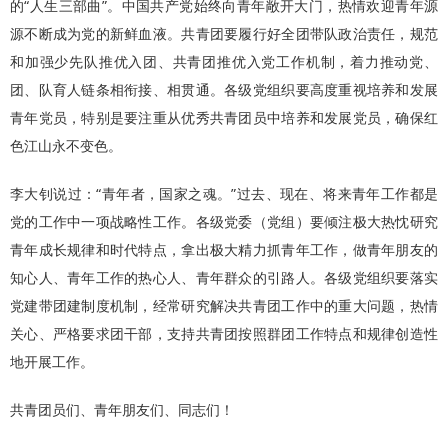
的“人生三部曲”。中国共产党始终向青年敞开大门，热情欢迎青年源
源不断成为党的新鲜血液。共青团要履行好全团带队政治责任，规范
和加强少先队推优入团、共青团推优入党工作机制，着力推动党、
团、队育人链条相衔接、相贯通。各级党组织要高度重视培养和发展
青年党员，特别是要注重从优秀共青团员中培养和发展党员，确保红
色江山永不变色。
李大钊说过：“青年者，国家之魂。”过去、现在、将来青年工作都是
党的工作中一项战略性工作。各级党委（党组）要倾注极大热忱研究
青年成长规律和时代特点，拿出极大精力抓青年工作，做青年朋友的
知心人、青年工作的热心人、青年群众的引路人。各级党组织要落实
党建带团建制度机制，经常研究解决共青团工作中的重大问题，热情
关心、严格要求团干部，支持共青团按照群团工作特点和规律创造性
地开展工作。
共青团员们、青年朋友们、同志们！