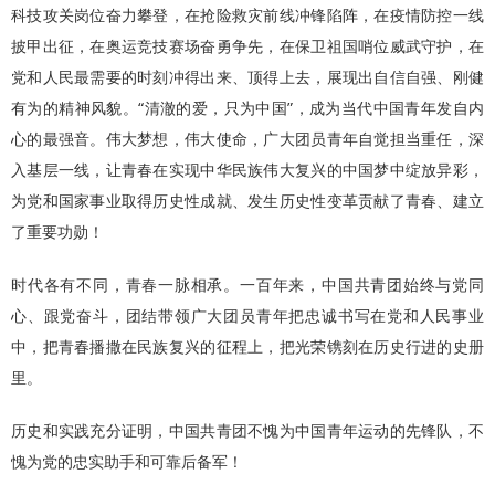
科技攻关岗位奋力攀登，在抢险救灾前线冲锋陷阵，在疫情防控一线
披甲出征，在奥运竞技赛场奋勇争先，在保卫祖国哨位威武守护，在
党和人民最需要的时刻冲得出来、顶得上去，展现出自信自强、刚健
有为的精神风貌。“清澈的爱，只为中国”，成为当代中国青年发自内
心的最强音。伟大梦想，伟大使命，广大团员青年自觉担当重任，深
入基层一线，让青春在实现中华民族伟大复兴的中国梦中绽放异彩，
为党和国家事业取得历史性成就、发生历史性变革贡献了青春、建立
了重要功勋！
时代各有不同，青春一脉相承。一百年来，中国共青团始终与党同
心、跟党奋斗，团结带领广大团员青年把忠诚书写在党和人民事业
中，把青春播撒在民族复兴的征程上，把光荣镌刻在历史行进的史册
里。
历史和实践充分证明，中国共青团不愧为中国青年运动的先锋队，不
愧为党的忠实助手和可靠后备军！