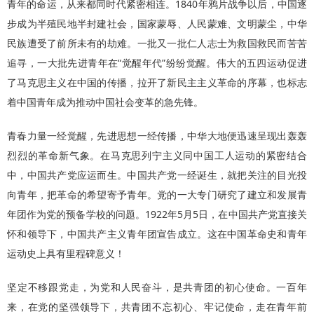
青年的命运，从来都同时代紧密相连。1840年鸦片战争以后，中国逐
步成为半殖民地半封建社会，国家蒙辱、人民蒙难、文明蒙尘，中华
民族遭受了前所未有的劫难。一批又一批仁人志士为救国救民而苦苦
追寻，一大批先进青年在“觉醒年代”纷纷觉醒。伟大的五四运动促进
了马克思主义在中国的传播，拉开了新民主主义革命的序幕，也标志
着中国青年成为推动中国社会变革的急先锋。
青春力量一经觉醒，先进思想一经传播，中华大地便迅速呈现出轰轰
烈烈的革命新气象。在马克思列宁主义同中国工人运动的紧密结合
中，中国共产党应运而生。中国共产党一经诞生，就把关注的目光投
向青年，把革命的希望寄予青年。党的一大专门研究了建立和发展青
年团作为党的预备学校的问题。1922年5月5日，在中国共产党直接关
怀和领导下，中国共产主义青年团宣告成立。这在中国革命史和青年
运动史上具有里程碑意义！
坚定不移跟党走，为党和人民奋斗，是共青团的初心使命。一百年
来，在党的坚强领导下，共青团不忘初心、牢记使命，走在青年前