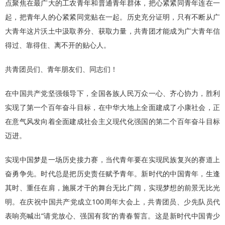
点聚焦在最广大的工农青年和普通青年群体，把心紧紧同青年连在一
起，把青年人的心紧紧同党贴在一起。历史充分证明，只有不断从广
大青年这片沃土中汲取养分、获取力量，共青团才能成为广大青年信
得过、靠得住、离不开的贴心人。
共青团员们、青年朋友们、同志们！
在中国共产党坚强领导下，全国各族人民万众一心、齐心协力，胜利
实现了第一个百年奋斗目标，在中华大地上全面建成了小康社会，正
在意气风发向着全面建成社会主义现代化强国的第二个百年奋斗目标
迈进。
实现中国梦是一场历史接力赛，当代青年要在实现民族复兴的赛道上
奋勇争先。时代总是把历史责任赋予青年。新时代的中国青年，生逢
其时、重任在肩，施展才干的舞台无比广阔，实现梦想的前景无比光
明。在庆祝中国共产党成立100周年大会上，共青团员、少先队员代
表响亮喊出“请党放心、强国有我”的青春誓言。这是新时代中国青少