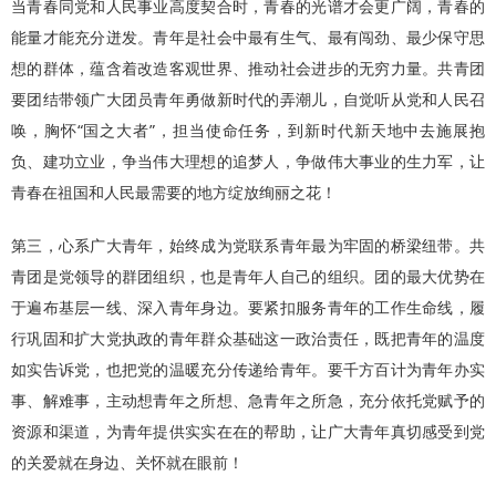
当青春同党和人民事业高度契合时，青春的光谱才会更广阔，青春的
能量才能充分迸发。青年是社会中最有生气、最有闯劲、最少保守思
想的群体，蕴含着改造客观世界、推动社会进步的无穷力量。共青团
要团结带领广大团员青年勇做新时代的弄潮儿，自觉听从党和人民召
唤，胸怀“国之大者”，担当使命任务，到新时代新天地中去施展抱
负、建功立业，争当伟大理想的追梦人，争做伟大事业的生力军，让
青春在祖国和人民最需要的地方绽放绚丽之花！
第三，心系广大青年，始终成为党联系青年最为牢固的桥梁纽带。共
青团是党领导的群团组织，也是青年人自己的组织。团的最大优势在
于遍布基层一线、深入青年身边。要紧扣服务青年的工作生命线，履
行巩固和扩大党执政的青年群众基础这一政治责任，既把青年的温度
如实告诉党，也把党的温暖充分传递给青年。要千方百计为青年办实
事、解难事，主动想青年之所想、急青年之所急，充分依托党赋予的
资源和渠道，为青年提供实实在在的帮助，让广大青年真切感受到党
的关爱就在身边、关怀就在眼前！