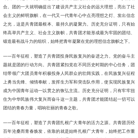
合。团的一大就明确提出了建设共产主义社会的远大理想，亮出了社
会主义的鲜明旗帜，在一代又一代青年心中点亮理想之灯、发出信念
之光，这是共青团最根本、最持久的凝聚力。历史充分证明，只有始
终高举共产主义、社会主义旗帜，共青团才能形成最为牢固的团结、
锻造最有战斗力的组织，始终把青年凝聚在党的理想信念旗帜之下。
——百年征程，塑造了共青团投身民族复兴的奋进之力。党的奋斗主
题就是团的行动方向。共青团紧扣党在不同历史时期的中心任务，团
结带领广大团员青年积极投身人民群众的壮阔实践，在民族复兴征程
上勇当先锋、倾情奉献，发挥生力军和突击队作用，使实现民族复兴
成为中国青年运动一以贯之的恢弘主流。历史充分证明，只有牢牢扭
住为中华民族伟大复兴而奋斗这一主题，共青团才能团结起一切可以
团结的青春力量，唱响壮丽的青春之歌。
——百年征程，塑造了共青团扎根广大青年的活力之源。共青团历经
百年沧桑而青春焕发，依靠的就是始终扎根广大青年，始终把工作重