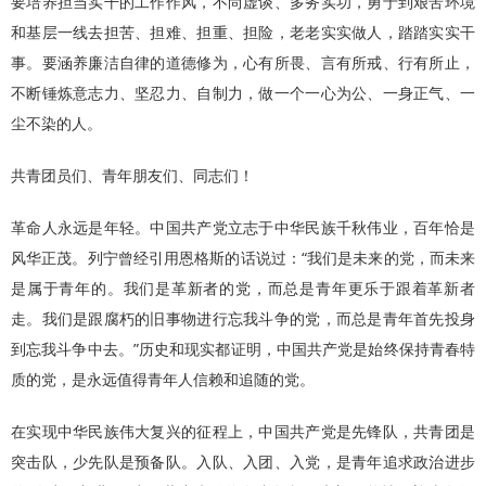
要培养担当实干的工作作风，不尚虚谈、多务实功，勇于到艰苦环境
和基层一线去担苦、担难、担重、担险，老老实实做人，踏踏实实干
事。要涵养廉洁自律的道德修为，心有所畏、言有所戒、行有所止，
不断锤炼意志力、坚忍力、自制力，做一个一心为公、一身正气、一
尘不染的人。
共青团员们、青年朋友们、同志们！
革命人永远是年轻。中国共产党立志于中华民族千秋伟业，百年恰是
风华正茂。列宁曾经引用恩格斯的话说过：“我们是未来的党，而未来
是属于青年的。我们是革新者的党，而总是青年更乐于跟着革新者
走。我们是跟腐朽的旧事物进行忘我斗争的党，而总是青年首先投身
到忘我斗争中去。”历史和现实都证明，中国共产党是始终保持青春特
质的党，是永远值得青年人信赖和追随的党。
在实现中华民族伟大复兴的征程上，中国共产党是先锋队，共青团是
突击队，少先队是预备队。入队、入团、入党，是青年追求政治进步