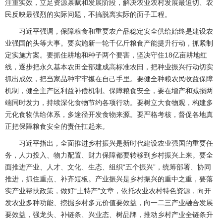
注重实效，立足资源禀赋和发展阶段，解决农业农村发展最迫切、农
民反映最强烈的实际问题，不搞脱离实际的面子工程。
习近平强调，保障粮食和重要农产品稳定安全供给始终是建设农
业强国的头等大事。要实施新一轮千亿斤粮食产能提升行动，抓紧制
定实施方案。要抓住耕地和种子两个要害，坚决守住18亿亩耕地红
线，逐步把永久基本农田全部建成高标准农田，把种业振兴行动切实
抓出成效，把当家品种牢牢攥在自己手里。要健全种粮农民收益保障
机制，健全主产区利益补偿机制。保障粮食安全，要在增产和减损两
端同时发力，持续深化食物节约各项行动。要树立大食物观，构建多
元化食物供给体系，多途径开发食物来源。要严格考核，督促各地真
正把保障粮食安全的责任扛起来。
习近平指出，全面推进乡村振兴是新时代建设农业强国的重要任
务，人力投入、物力配置、财力保障都要转移到乡村振兴上来。要全
面推进产业、人才、文化、生态、组织“五个振兴”，统筹部署、协同
推进，抓住重点、补齐短板。产业振兴是乡村振兴的重中之重，要落
实产业帮扶政策，做好“土特产”文章，依托农业农村特色资源，向开
发农业多种功能、挖掘乡村多元价值要效益，向一二三产业融合发展
要效益，强龙头、补链条、兴业态、树品牌，推动乡村产业全链条升