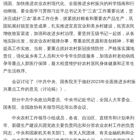
强国、加快推进农业农村现代化、全面推进乡村振兴的科学指南和行
动纲领。要全面学习贯彻习近平总书记关于“三农”工作重要论述，坚
决完成好“三农”基本工作任务，抓紧抓好粮食和重要农产品生产，巩
固拓展好脱贫攻坚成果，扎实推进宜居宜业和美乡村建设，拓宽农民
增收致富渠道，加强和改进乡村治理。要坚持五级书记一起抓，从各
地实际出发，按农业农村规律办事，尊重农民意愿和首创精神，不断
提高工作实效。当前，要重点抓好农村新冠疫情防控，严格落实属地
责任，强化返乡务工人员和大中专学生防疫服务，加强农村老幼病残
孕等重点人群医疗保障，最大程度维护好农村居民身体健康和正常生
产生活秩序。
会议讨论了《中共中央、国务院关于做好2023年全面推进乡村振
兴重点工作的意见（讨论稿）》。
部分中共中央政治局委员、中央书记处书记，全国人大常委会、
国务院、全国政协有关领导同志等出席会议。
中央农村工作领导小组成员，各省、自治区、直辖市和计划单列
市、新疆生产建设兵团党政主要负责同志和分管农业农村工作的负责
同志，中央和国家机关有关部门、有关人民团体、有关金融机构和企