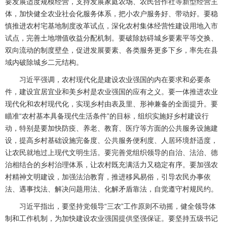
要发展适度规模经营，支持发展家庭农场、农民合作社等新型经营主
体，加快健全农业社会化服务体系，把小农户服务好、带动好。要稳
慎推进农村宅基地制度改革试点，深化农村集体经营性建设用地入市
试点，完善土地增值收益分配机制。要破除妨碍城乡要素平等交换、
双向流动的制度壁垒，促进发展要素、各类服务更多下乡，率先在县
域内破除城乡二元结构。
习近平强调，农村现代化是建设农业强国的内在要求和必要条
件，建设宜居宜业和美乡村是农业强国的应有之义。要一体推进农业
现代化和农村现代化，实现乡村由表及里、形神兼备的全面提升。要
瞄准“农村基本具备现代生活条件”的目标，组织实施好乡村建设行
动，特别是要加快防疫、养老、教育、医疗等方面的公共服务设施建
设，提高乡村基础设施完备度、公共服务便利度、人居环境舒适度，
让农民就地过上现代文明生活。要完善党组织领导的自治、法治、德
治相结合的乡村治理体系，让农村既充满活力又稳定有序。要加强农
村精神文明建设，加强法治教育，推进移风易俗，引导农民办事依
法、遇事找法、解决问题用法、化解矛盾靠法，自觉遵守村规民约。
习近平指出，要坚持党领导“三农”工作原则不动摇，健全领导体
制和工作机制，为加快建设农业强国提供坚强保证。要坚持五级书记