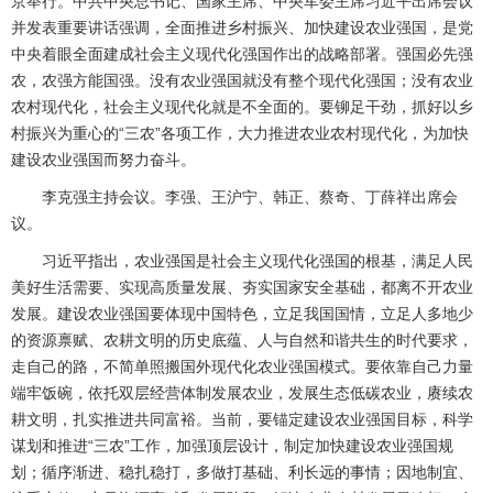
京举行。中共中央总书记、国家主席、中央军委主席习近平出席会议
并发表重要讲话强调，全面推进乡村振兴、加快建设农业强国，是党
中央着眼全面建成社会主义现代化强国作出的战略部署。强国必先强
农，农强方能国强。没有农业强国就没有整个现代化强国；没有农业
农村现代化，社会主义现代化就是不全面的。要铆足干劲，抓好以乡
村振兴为重心的“三农”各项工作，大力推进农业农村现代化，为加快
建设农业强国而努力奋斗。
李克强主持会议。李强、王沪宁、韩正、蔡奇、丁薛祥出席会
议。
习近平指出，农业强国是社会主义现代化强国的根基，满足人民
美好生活需要、实现高质量发展、夯实国家安全基础，都离不开农业
发展。建设农业强国要体现中国特色，立足我国国情，立足人多地少
的资源禀赋、农耕文明的历史底蕴、人与自然和谐共生的时代要求，
走自己的路，不简单照搬国外现代化农业强国模式。要依靠自己力量
端牢饭碗，依托双层经营体制发展农业，发展生态低碳农业，赓续农
耕文明，扎实推进共同富裕。当前，要锚定建设农业强国目标，科学
谋划和推进“三农”工作，加强顶层设计，制定加快建设农业强国规
划；循序渐进、稳扎稳打，多做打基础、利长远的事情；因地制宜、