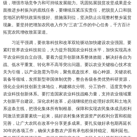
级，增强市场竞争力和可持续发展能力。巩固拓展脱贫攻坚成果是全
面推进乡村振兴的底线任务，要继续压紧压实责任，把脱贫人口和脱
贫地区的帮扶政策衔接好、措施落到位，坚决防止出现整村整乡返贫
现象。要坚持把增加农民收入作为“三农”工作的中心任务，千方百计
拓宽农民增收致富渠道。
习近平强调，要依靠科技和改革双轮驱动加快建设农业强国。要
紧盯世界农业科技前沿，大力提升我国农业科技水平，加快实现高水
平农业科技自立自强。要着力提升创新体系整体效能，解决好各自为
战、低水平重复、转化率不高等突出问题。要以农业关键核心技术攻
关为引领，以产业急需为导向，聚焦底盘技术、核心种源、关键农机
装备等领域，发挥新型举国体制优势，整合各级各类优势科研资源，
强化企业科技创新主体地位，构建梯次分明、分工协作、适度竞争的
农业科技创新体系。要打造国家农业科技战略力量，支持农业领域重
大创新平台建设。深化农村改革，必须继续把住处理好农民和土地关
系这条主线，把强化集体所有制根基、保障和实现农民集体成员权利
同激活资源要素统一起来，搞好农村集体资源资产的权利分置和权能
完善，让广大农民在改革中分享更多成果。要扎实做好承包期再延长
30年的各项工作，确保大多数农户原有承包权保持稳定、顺利延包。