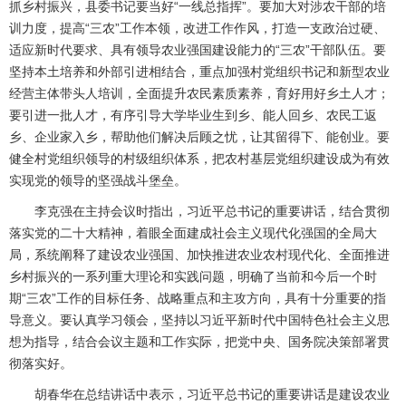
抓乡村振兴，县委书记要当好“一线总指挥”。要加大对涉农干部的培
训力度，提高“三农”工作本领，改进工作作风，打造一支政治过硬、
适应新时代要求、具有领导农业强国建设能力的“三农”干部队伍。要
坚持本土培养和外部引进相结合，重点加强村党组织书记和新型农业
经营主体带头人培训，全面提升农民素质素养，育好用好乡土人才；
要引进一批人才，有序引导大学毕业生到乡、能人回乡、农民工返
乡、企业家入乡，帮助他们解决后顾之忧，让其留得下、能创业。要
健全村党组织领导的村级组织体系，把农村基层党组织建设成为有效
实现党的领导的坚强战斗堡垒。
李克强在主持会议时指出，习近平总书记的重要讲话，结合贯彻
落实党的二十大精神，着眼全面建成社会主义现代化强国的全局大
局，系统阐释了建设农业强国、加快推进农业农村现代化、全面推进
乡村振兴的一系列重大理论和实践问题，明确了当前和今后一个时
期“三农”工作的目标任务、战略重点和主攻方向，具有十分重要的指
导意义。要认真学习领会，坚持以习近平新时代中国特色社会主义思
想为指导，结合会议主题和工作实际，把党中央、国务院决策部署贯
彻落实好。
胡春华在总结讲话中表示，习近平总书记的重要讲话是建设农业