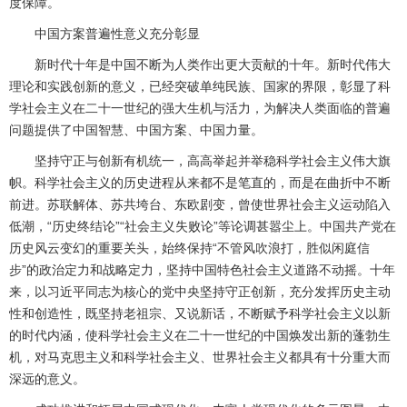
度保障。
中国方案普遍性意义充分彰显
新时代十年是中国不断为人类作出更大贡献的十年。新时代伟大
理论和实践创新的意义，已经突破单纯民族、国家的界限，彰显了科
学社会主义在二十一世纪的强大生机与活力，为解决人类面临的普遍
问题提供了中国智慧、中国方案、中国力量。
坚持守正与创新有机统一，高高举起并举稳科学社会主义伟大旗
帜。科学社会主义的历史进程从来都不是笔直的，而是在曲折中不断
前进。苏联解体、苏共垮台、东欧剧变，曾使世界社会主义运动陷入
低潮，“历史终结论”“社会主义失败论”等论调甚嚣尘上。中国共产党在
历史风云变幻的重要关头，始终保持“不管风吹浪打，胜似闲庭信
步”的政治定力和战略定力，坚持中国特色社会主义道路不动摇。十年
来，以习近平同志为核心的党中央坚持守正创新，充分发挥历史主动
性和创造性，既坚持老祖宗、又说新话，不断赋予科学社会主义以新
的时代内涵，使科学社会主义在二十一世纪的中国焕发出新的蓬勃生
机，对马克思主义和科学社会主义、世界社会主义都具有十分重大而
深远的意义。