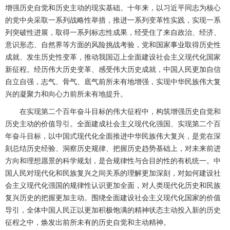
增强历史自觉和历史主动的现实基础。十年来，以习近平同志为核心
的党中央采取一系列战略性举措，推进一系列变革性实践，实现一系
列突破性进展，取得一系列标志性成果，经受住了来自政治、经济、
意识形态、自然界等方面的风险挑战考验，党和国家事业取得历史性
成就、发生历史性变革，推动我国迈上全面建设社会主义现代化国家
新征程。经历伟大历史变革、感受伟大历史成就，中国人民更加自信
自立自强，志气、骨气、底气前所未有地增强，实现中华民族伟大复
兴的凝聚力和向心力前所未有地提升。
在实现第二个百年奋斗目标的伟大征程中，构筑增强历史自觉和
历史主动的价值导引。全面建成社会主义现代化强国、实现第二个百
年奋斗目标，以中国式现代化全面推进中华民族伟大复兴，是党在深
刻总结历史经验、洞察历史规律、把握历史趋势基础上，对未来前进
方向和理想愿景的科学规划，是合规律性与合目的性的有机统一。中
国人民对现代化和民族复兴之间关系的理解更加深刻，对如何建设社
会主义现代化强国的规律性认识更加全面，对人类现代化历史和民族
复兴历史的把握更加主动。围绕全面建设社会主义现代化国家的价值
导引，全体中国人民正以更加积极饱满的精神状态主动投入新的历史
征程之中，焕发出前所未有的历史自觉和主动精神。