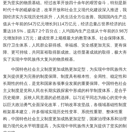
更为坚实的物质基础。经过改革开放四十余年的艰苦奋斗，特别是新
时代十年的砥砺奋进，改革开放和社会主义现代化建设深入推进，我
国经济实力实现历史性跃升，人民生活全方位改善。我国国内生产总
值从十年前的54万亿元增长到114万亿元，经济总量占世界经济的比
重达18.5%，提高7.2个百分点；人均国内生产总值从十年前的3.98万
元增加到8.1万元；建成世界上规模最大的教育体系、社会保障体系、
医疗卫生体系，人民群众获得感、幸福感、安全感更加充实、更有保
障、更可持续，共同富裕取得新成效。这些显著成就的取得，极大夯
实了实现中华民族伟大复兴的物质根基。
中国特色社会主义制度更加成熟更加定型，为实现中华民族伟大
复兴提供更为完善的制度保障。制度具有根本性、全局性、稳定性和
长期性的特点，是党和国家各项事业发展的重要保障。中国特色社会
主义制度是党和人民在长期实践探索中形成的科学制度体系，是合乎
历史规律、反映人民意愿的必然选择。以习近平同志为核心的党中央
以巨大政治勇气全面深化改革，打响改革攻坚战，各领域基础性制度
框架基本建立，许多领域实现历史性变革、系统性重塑、整体性重
构，中国特色社会主义制度更加成熟更加定型，国家治理体系和治理
能力现代化水平明显提高，为实现中华民族伟大复兴提供了坚实的制