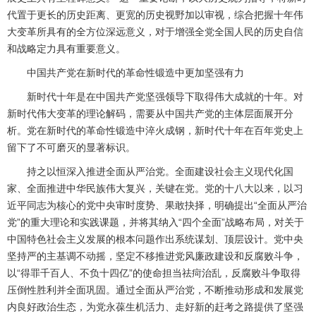
代置于更长的历史距离、更宽的历史视野加以审视，综合把握十年伟
大变革所具有的全方位深远意义，对于增强全党全国人民的历史自信
和战略定力具有重要意义。
中国共产党在新时代的革命性锻造中更加坚强有力
新时代十年是在中国共产党坚强领导下取得伟大成就的十年。对
新时代伟大变革的理论解码，需要从中国共产党的主体层面展开分
析。党在新时代的革命性锻造中淬火成钢，新时代十年在百年党史上
留下了不可磨灭的显著标识。
持之以恒深入推进全面从严治党。全面建设社会主义现代化国
家、全面推进中华民族伟大复兴，关键在党。党的十八大以来，以习
近平同志为核心的党中央审时度势、果敢抉择，明确提出“全面从严治
党”的重大理论和实践课题，并将其纳入“四个全面”战略布局，对关于
中国特色社会主义发展的根本问题作出系统谋划、顶层设计。党中央
坚持严的主基调不动摇，坚定不移推进党风廉政建设和反腐败斗争，
以“得罪千百人、不负十四亿”的使命担当祛疴治乱，反腐败斗争取得
压倒性胜利并全面巩固。通过全面从严治党，不断推动形成和发展党
内良好政治生态，为党永葆生机活力、走好新的赶考之路提供了坚强