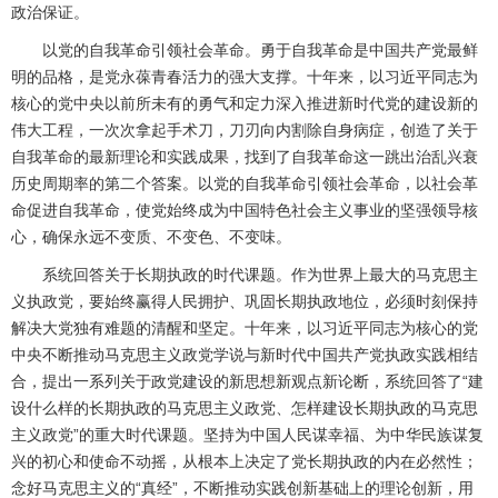
政治保证。
以党的自我革命引领社会革命。勇于自我革命是中国共产党最鲜
明的品格，是党永葆青春活力的强大支撑。十年来，以习近平同志为
核心的党中央以前所未有的勇气和定力深入推进新时代党的建设新的
伟大工程，一次次拿起手术刀，刀刃向内割除自身病症，创造了关于
自我革命的最新理论和实践成果，找到了自我革命这一跳出治乱兴衰
历史周期率的第二个答案。以党的自我革命引领社会革命，以社会革
命促进自我革命，使党始终成为中国特色社会主义事业的坚强领导核
心，确保永远不变质、不变色、不变味。
系统回答关于长期执政的时代课题。作为世界上最大的马克思主
义执政党，要始终赢得人民拥护、巩固长期执政地位，必须时刻保持
解决大党独有难题的清醒和坚定。十年来，以习近平同志为核心的党
中央不断推动马克思主义政党学说与新时代中国共产党执政实践相结
合，提出一系列关于政党建设的新思想新观点新论断，系统回答了“建
设什么样的长期执政的马克思主义政党、怎样建设长期执政的马克思
主义政党”的重大时代课题。坚持为中国人民谋幸福、为中华民族谋复
兴的初心和使命不动摇，从根本上决定了党长期执政的内在必然性；
念好马克思主义的“真经”，不断推动实践创新基础上的理论创新，用