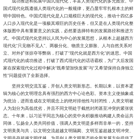
成功推进和拓展中国式现代化，丰富人类现代化的多元图景。中
国式现代化既遵循人类现代化的一般规律，更凸显牢牢扎根本土的鲜
明中国特色。中国式现代化是人口规模巨大的现代化，推动十四亿多
人口步入现代化是一项极其艰巨的历史任务，但又是在人类现代化整
体版图中具有重要意义的实践，必然要选择特有的发展路径和推进方
式。中国式现代化坚持以人民为中心的发展思想，从根本上超越西方
现代化“只见物不见人”、两极分化、物质主义膨胀、人与自然关系对
立、对外扩张掠夺等弊病，打破了“现代化就是西方化”的迷思。中国
式现代化的成功推进，打破了西式现代化的话语霸权，为广大后发国
家在探索现代化过程中解决“既希望加快发展”与“又希望保持自身独立
性”问题提供了全新选择。
坚持文明交流互鉴，开创人类文明新形态。长期以来，以资本逻
辑为核心的文明理念具有强烈的西方中心论色彩。资本主义使抽象成
为统治，进而造成在文明观念上的绝对排他性与封闭性，人类文明被
人为划分为高低优劣，并且不同文明处于截然封闭甚至冲突的紧张状
态。十年来，以习近平同志为核心的党中央积极推动构建人类命运共
同体，弘扬全人类共同价值，强调人类文明是多样而非单一的，坚持
文明美美与共，以文明交流超越文明隔阂、文明互鉴超越文明冲突、
文明共存超越文明优越，为开创人类文明形态的全新发展方向提供了