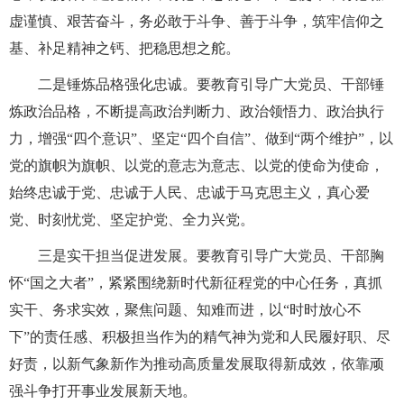
虚谨慎、艰苦奋斗，务必敢于斗争、善于斗争，筑牢信仰之
基、补足精神之钙、把稳思想之舵。
二是锤炼品格强化忠诚。要教育引导广大党员、干部锤
炼政治品格，不断提高政治判断力、政治领悟力、政治执行
力，增强“四个意识”、坚定“四个自信”、做到“两个维护”，以
党的旗帜为旗帜、以党的意志为意志、以党的使命为使命，
始终忠诚于党、忠诚于人民、忠诚于马克思主义，真心爱
党、时刻忧党、坚定护党、全力兴党。
三是实干担当促进发展。要教育引导广大党员、干部胸
怀“国之大者”，紧紧围绕新时代新征程党的中心任务，真抓
实干、务求实效，聚焦问题、知难而进，以“时时放心不
下”的责任感、积极担当作为的精气神为党和人民履好职、尽
好责，以新气象新作为推动高质量发展取得新成效，依靠顽
强斗争打开事业发展新天地。