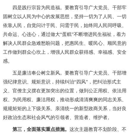
四是践行宗旨为民造福。要教育引导广大党员、干部牢
固树立以人民为中心的发展思想，坚持一切为了人民、一切
依靠人民，自觉问计于民、问需于民，始终同人民同呼吸、
共命运、心连心，通过做大“蛋糕”不断增进民生福祉，着力
解决人民群众急难愁盼问题，把惠民生、暖民心、顺民意的
工作做到群众心坎上，增强人民群众获得感、幸福感、安全
感。
五是廉洁奉公树立新风。要教育引导广大党员、干部增
强纪律意识、规矩意识，持续纠治“四风”，把纠治形式主
义、官僚主义摆在更加突出的位置，做到公正用权、依法用
权、为民用权、廉洁用权，推动形成清清爽爽的同志关系、
规规矩矩的上下级关系、亲清统一的新型政商关系，当好良
好政治生态和社会风气的引领者、营造者、维护者。
第三，全面落实重点措施。
这次主题教育不划阶段、不