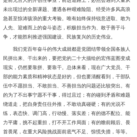
是前无古人的开创性事业，前进道路上，必然会遇到大量从
未出现过的全新课题、遭遇各种艰难险阻、经受许多风高浪
急甚至惊涛骇浪的重大考验。唯有始终保持锐意进取、敢为
人先、迎难而上的奋斗姿态，积极担当作为、敢于善于斗
争，才能胜利推进强国建设、民族复兴的历史伟业。
我们党百年奋斗的伟大成就都是党团结带领全国各族人
民拼出来、干出来的，要把党的二十大描绘的宏伟蓝图变成
现实，仍然要靠拼、要靠干。总体来看，现在广大党员、干
部的能力素质和精神状态是好的，但也要清醒看到，干部队
伍中不愿担当、不敢担当、不善担当的问题还比较突出。有
的为了不出事宁愿不干事，得过且过；有的碰到矛盾和难题
绕道走，把自身责任往外推，不敢动真碰硬；有的光说不
练，表态快、调门高，行动慢、落实差；有的德不配位、能
力平庸，挑不起重担，打不开工作局面；有的瞻前顾后、畏
首畏尾，在重大风险挑战面前底气不足、惊慌失措，等等。