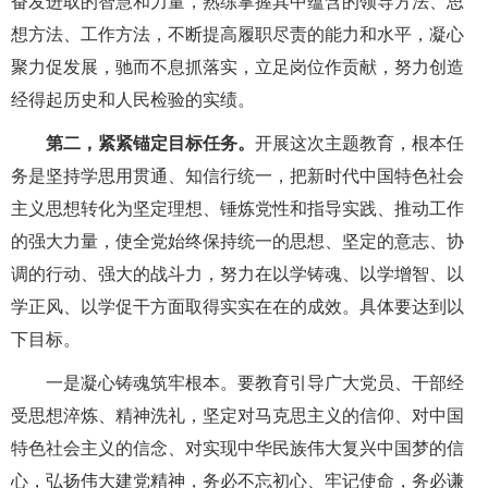
奋发进取的智慧和力量，熟练掌握其中蕴含的领导方法、思
想方法、工作方法，不断提高履职尽责的能力和水平，凝心
聚力促发展，驰而不息抓落实，立足岗位作贡献，努力创造
经得起历史和人民检验的实绩。
第二，紧紧锚定目标任务。
开展这次主题教育，根本任
务是坚持学思用贯通、知信行统一，把新时代中国特色社会
主义思想转化为坚定理想、锤炼党性和指导实践、推动工作
的强大力量，使全党始终保持统一的思想、坚定的意志、协
调的行动、强大的战斗力，努力在以学铸魂、以学增智、以
学正风、以学促干方面取得实实在在的成效。具体要达到以
下目标。
一是凝心铸魂筑牢根本。要教育引导广大党员、干部经
受思想淬炼、精神洗礼，坚定对马克思主义的信仰、对中国
特色社会主义的信念、对实现中华民族伟大复兴中国梦的信
心，弘扬伟大建党精神，务必不忘初心、牢记使命，务必谦