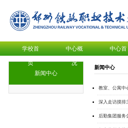
学校首
中心概
中心首
页
况
页
新闻中心
新闻中心
教室、公寓中
深入走访摸排
后勤集团服务