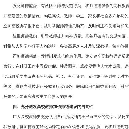
强化师德监督，有效防止师德失范行为。将师德建设作为高校教
师德建设的政策措施。构建高校、教师、学生、家长和社会多方参与的
立师德投诉举报平台，及时掌握师德信息动态，及时纠正不良倾向和问
注重师德激励，引导教师提升精神境界。完善师德表彰奖励制度
科带头人和学科领军人物选培，各类高层次人才及资深教授、荣誉教授
严格师德惩处，发挥制度规范约束作用。建立健全高校教师违反
言行；在科研工作中弄虚作假、抄袭剽窃、篡改侵吞他人学术成果、违
要或收受学生及家长的礼品、礼金、有价证券、支付凭证等财物；对学
等级、撤销专业技术职务或者行政职务、解除聘用合同或者开除。对严
后果的，要追究高校主要负责人的责任。
四、充分激发高校教师加强师德建设的自觉性
广大高校教师要充分认识自己所承担的庄严而神圣的使命，发扬
我改进，将师德规范转化为稳定的内在信念和行为品质。要将师德规范