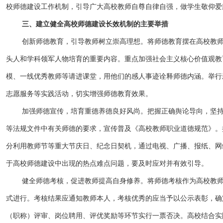
校师德建设工作机制，引导广大高校教师自尊自律自强，做学生敬仰爱
三、建立健全高校师德建设长效机制的主要举措
创新师德教育，引导教师树立崇高理想。将师德教育摆在高校教
头人和学科领军人物培育的重要内容。重点加强社会主义核心价值观教
模、一线优秀教师等请进课堂，用他们的感人事迹诠释师德内涵。举行
志愿服务等实践活动，切实增强师德教育效果。
加强师德宣传，培育重德养德良好风尚。把握正确舆论导向，坚
等法规文件中有关师德的要求，宣传普及《高校教师职业道德规范》。
分利用教师节等重大节庆日、纪念日契机，通过电视、广播、报纸、网
于高校师德建设中出现的热点难点问题，要及时应对并有效引导。
健全师德考核，促进教师提高自身修养。将师德考核作为高校教
式进行。考核结果应通知教师本人，考核优秀的应当予以公示表彰，确
（职称）评审、岗位聘用、评优奖励等环节实行一票否决。高校结合实