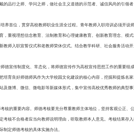
戴的品行之师、学问之师，做社会主义道德的示范者、诚信风尚的引领者
师培养首位，贯穿高校教师职业生涯全过程。青年教师入职培训必须开设
育，重视理想信念教育、法制教育和心理健康教育。创新教育理念、模式
新教师入职宣誓仪式和老教师荣休仪式。结合教学科研、社会服务活动开
持师德宣传制度化、常态化，将师德宣传作为高校宣传思想工作的重要组
把培育良好师德师风作为大学校园文化建设的核心内容，挖掘和提炼名家
站及微博、微信、微电影等新媒体形式，集中宣传高校优秀教师的典型事
师考核的重要内容。师德考核要充分尊重教师主体地位，坚持客观公正、
定考核不合格者应当向教师说明理由，听取教师本人意见。考核结果存入
际制定师德考核的具体实施办法。