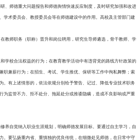
调研、师德重大问题报告和师德舆情快速反应制度，及时研究加强和改进
、学术委员会、教授委员会等在师德建设中的作用。高校及主管部门建
，在教师职务（职称）晋升和岗位聘用，研究生导师遴选，骨干教师、学
生和学校合法权益的行为；在教育教学活动中有违背党的路线方针政策的
兼职兼薪行为；在招生、考试、学生推优、保研等工作中徇私舞弊；索
为。有上述情形的，依法依规分别给予警告、记过、降低专业技术职务
行为监管不力、拒不处分、拖延处分或推诿隐瞒，造成不良影响或严重
德修养自觉纳入职业生涯规划，明确师德发展目标。要通过自主学习，自
力。要弘扬重内省、重慎独的优良传统，在细微处见师德，在日常中守