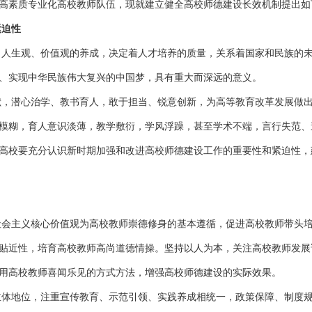
高素质专业化高校教师队伍，现就建立健全高校师德建设长效机制提出如
紧迫性
、人生观、价值观的养成，决定着人才培养的质量，关系着国家和民族的
、实现中华民族伟大复兴的中国梦，具有重大而深远的意义。
献，潜心治学、教书育人，敢于担当、锐意创新，为高等教育改革发展做
模糊，育人意识淡薄，教学敷衍，学风浮躁，甚至学术不端，言行失范、
高校要充分认识新时期加强和改进高校师德建设工作的重要性和紧迫性，
社会主义核心价值观为高校教师崇德修身的基本遵循，促进高校教师带头
贴近性，培育高校教师高尚道德情操。坚持以人为本，关注高校教师发展
用高校教师喜闻乐见的方式方法，增强高校师德建设的实际效果。
主体地位，注重宣传教育、示范引领、实践养成相统一，政策保障、制度