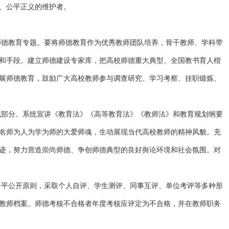
、公平正义的维护者。
师德教育专题。要将师德教育作为优秀教师团队培养，骨干教师、学科带
和手段。建立师德建设专家库，把高校师德重大典型、全国教书育人楷
展师德教育，鼓励广大高校教师参与调查研究、学习考察、挂职锻炼、
成部分。系统宣讲《教育法》《高等教育法》《教师法》和教育规划纲要
名师为人为学为师的大爱师魂，生动展现当代高校教师的精神风貌。充
迹，努力营造崇尚师德、争创师德典型的良好舆论环境和社会氛围。对
公平公开原则，采取个人自评、学生测评、同事互评、单位考评等多种形
教师档案。师德考核不合格者年度考核应评定为不合格，并在教师职务