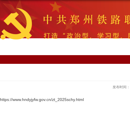
发布时间：20
https://www.hndyjyfw.gov.cn/zt_2025schy.html