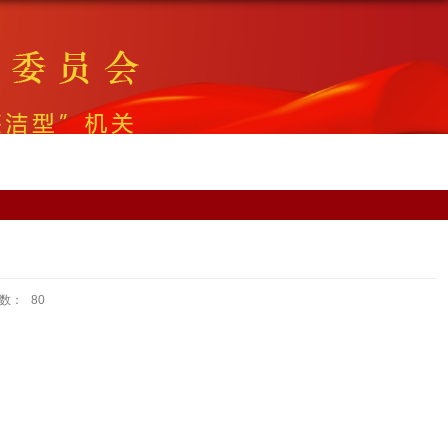
次数：
80