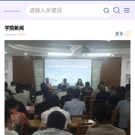
学院新闻
更多
news