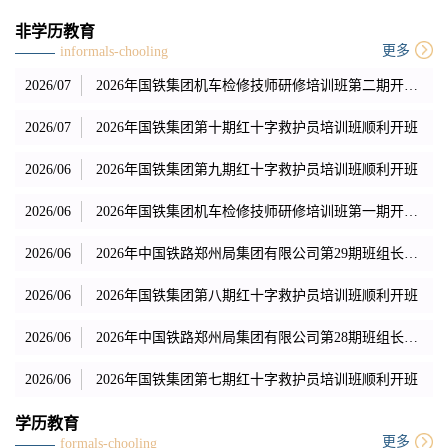
非学历教育
更多
informals-chooling
2026/07
2026年国铁集团机车检修技师研修培训班第二期开班仪式在我校顺利举行
2026/07
2026年国铁集团第十期红十字救护员培训班顺利开班
2026/06
2026年国铁集团第九期红十字救护员培训班顺利开班
2026/06
2026年国铁集团机车检修技师研修培训班第一期开班仪式在我校顺利举行
2026/06
2026年中国铁路郑州局集团有限公司第29期班组长适应性培训班顺利开班
2026/06
2026年国铁集团第八期红十字救护员培训班顺利开班
2026/06
2026年中国铁路郑州局集团有限公司第28期班组长适应性培训班顺利开班
2026/06
2026年国铁集团第七期红十字救护员培训班顺利开班
学历教育
更多
formals-chooling