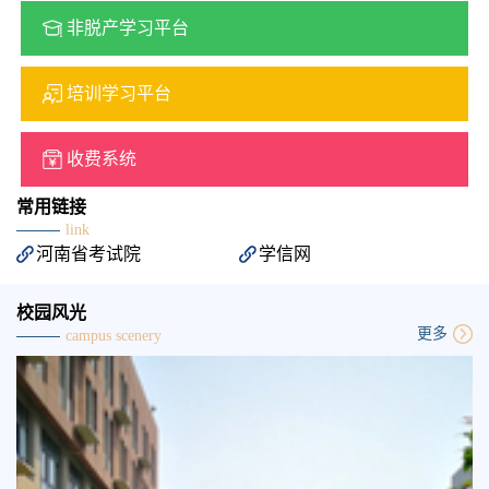
非脱产学习平台
培训学习平台
收费系统
常用链接
link
河南省考试院
学信网
校园风光
更多
campus scenery