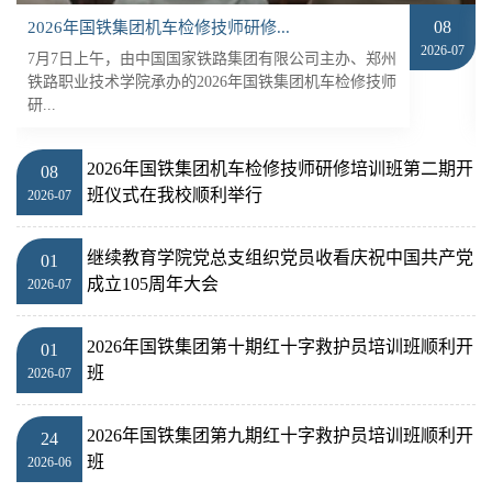
08
2026年国铁集团机车检修技师研修...
2026-07
7月7日上午，由中国国家铁路集团有限公司主办、郑州
铁路职业技术学院承办的2026年国铁集团机车检修技师
研...
2026年国铁集团机车检修技师研修培训班第二期开
08
班仪式在我校顺利举行
2026-07
继续教育学院党总支组织党员收看庆祝中国共产党
01
成立105周年大会
2026-07
2026年国铁集团第十期红十字救护员培训班顺利开
01
班
2026-07
2026年国铁集团第九期红十字救护员培训班顺利开
24
班
2026-06