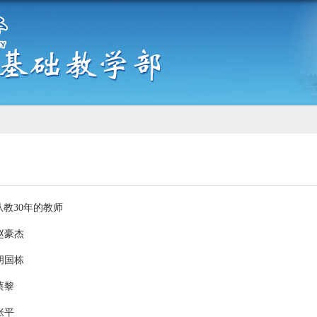
教30年的教师
-赵豪杰
-胡国栋
蔡黎
张平