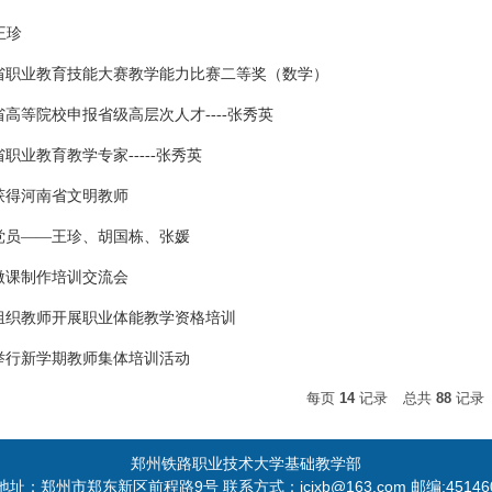
王珍
南省职业教育技能大赛教学能力比赛二等奖（数学）
南省高等院校申报省级高层次人才----张秀英
省职业教育教学专家-----张秀英
获得河南省文明教师
党员——王珍、胡国栋、张媛
微课制作培训交流会
组织教师开展职业体能教学资格培训
举行新学期教师集体培训活动
每页
14
记录
总共
88
记录
郑州铁路职业技术大学基础教学部
地址：郑州市郑东新区前程路9号 联系方式：jcjxb@163.com 邮编:45146