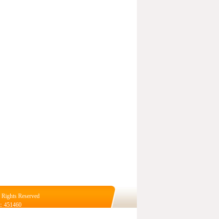
hts Reserved
51460