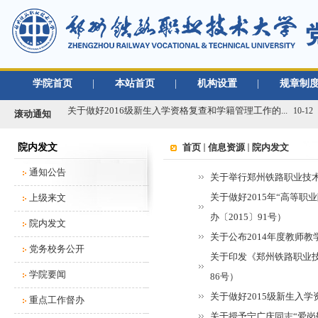
学院首页
|
本站首页
|
机构设置
|
规章制
关于做好2019年度单位绩效考核工作的通知
01-02
关于做好2016级新生入学资格复查和学籍管理工作的...
10-12
滚动通知
关于办理2020年度行政、党群类档案材料移交工作的...
03-09
院内发文
首页
信息资源
院内发文
2021年春季学期开学返校工作通知
02-22
关于移交各单位档案材料的通知
09-02
通知公告
关于举行郑州铁路职业技术学
关于做好学校2018/2019学年教学类档案材料移...
08-30
关于做好2015年“高等
上级来文
关于做好2019年度单位绩效考核工作的通知
01-02
办〔2015〕91号）
院内发文
关于做好2016级新生入学资格复查和学籍管理工作的...
10-12
关于公布2014年度教师教
关于办理2020年度行政、党群类档案材料移交工作的...
党务校务公开
03-09
关于印发《郑州铁路职业技
2021年春季学期开学返校工作通知
02-22
学院要闻
86号）
关于移交各单位档案材料的通知
09-02
关于做好2015级新生入学
重点工作督办
关于做好学校2018/2019学年教学类档案材料移...
08-30
关于授予宁广庆同志“爱岗