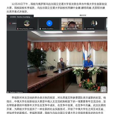
12月20日下午，我校与俄罗斯乌拉尔国立交通大学首次联合举办中俄大学生创新创业
大赛。我校副校长李福胜、乌拉尔国立交通大学副校长阿娜什金娜.娜塔莉娅.尤里耶夫娜
出席开幕式并致辞。
李福胜对本次活动的举办表示热烈祝贺，对出席嘉宾和参赛团队表示诚挚的欢迎。他
指出，中俄大学生创新创业大赛是中俄人文交流机制框架下的一项重要青年交流活动，旨
在帮助参赛的中俄青年大学生在竞争中成长、在竞争中发展、在竞争中共赢。此次比赛的
开展，为两校大学生提供了一种全新的社会实践形式，开创了中俄大学生之间互动互鉴、
求知求学的新模式。李福胜强调，我校与乌拉尔国立交通大学之间保持着良好的合作关