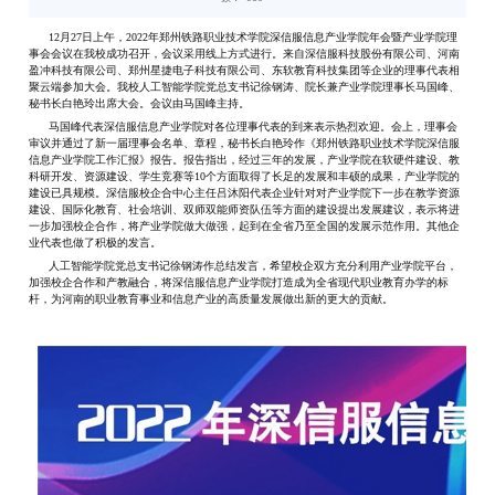
12月27日上午，2022年郑州铁路职业技术学院深信服
信息产业学院年会暨产业学院理
事会会议在我校成功召开，
会议采用线上方式进行。来自深信服科技股份有限公司、河
南
盈冲科技有限公司、郑州星捷电子科技有限公司、东软教
育科技集团等企业的理事代表相
聚云端参加大会。我校人工
智能学院党总支书记徐钢涛、院长兼产业学院理事长马国峰、
秘书长白艳玲出席大会。会议由马国峰主持。
马国峰代表深信服信息产业学院对各位理事代表的到
来表示热烈欢迎。会上，理事会
审议并通过了新一届理事会
名单、章程，秘书长白艳玲作《郑州铁路职业技术学院深信
服
信息产业学院工作汇报》报告。报告指出，经过三年的发
展，产业学院在软硬件建设、教
科研开发、资源建设、学生
竞赛等10个方面取得了长足的发展和丰硕的成果，产业学
院的
建设已具规模。深信服校企合中心主任吕沐阳代表企业
针对对产业学院下一步在教学资源
建设、国际化教育、社会
培训、双师双能师资队伍等方面的建设提出发展建议，表示
将进
一步加强校企合作，将产业学院做大做强，起到在全省
乃至全国的发展示范作用。其他企
业代表也做了积极的发言。
人工智能学院党总支书记徐钢涛作总结发言，希望校企
双方充分利用产业学院平台，
加强校企合作和产教融合，将
深信服信息产业学院打造成为全省现代职业教育办学的标
杆，为河南的职业教育事业和信息产业的高质量发展做出新
的更大的贡献。