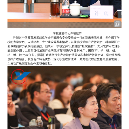
学校党委书记许琰致辞
许琰对中国教育发展战略学会产教融合专业委员会一行的到来表示欢迎，并介绍了学
校的办学特色、人才培养、专业建设等基本情况，以及学校近年在产教融合、科教融汇方
面做出的努力及取得的成效。他表示，学校坚持“以群建院”“以院强群”，充分发挥示范性职
教集团作用，以典型引领加速产业学院培育和现代学徒制推广，围绕“产、学、研、创、
培、孵、转”七大任务，探索打造铁路行业产教融合共同体和市域产教联合体。学校将继续
发挥产教融合、校企合作特色优势，深化职业教育改革，助力现代职业教育高质量发展，
为推动产教深度融合作出积极贡献。