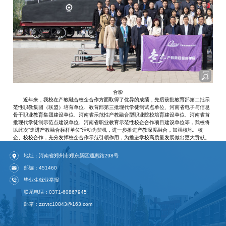
合影
近年来，我校在产教融合校企合作方面取得了优异的成绩，先后获批教育部第二批示
范性职教集团（联盟）培育单位、教育部第三批现代学徒制试点单位、河南省电子与信息
骨干职业教育集团建设单位、河南省示范性产教融合型职业院校培育建设单位、河南省首
批现代学徒制示范点建设单位、河南省职业教育示范性校企合作项目建设单位等，我校将
以此次“走进产教融合标杆单位”活动为契机，进一步推进产教深度融合，加强校地、校
企、校校合作，充分发挥校企合作示范引领作用，为推进学校高质量发展做出更大贡献。
地址：河南省郑州市郑东新区通惠路298号
邮编：451460
毕业生就业举报
联系电话：0371-60867945
邮箱：zzrvtc10843@163.com