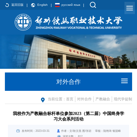
返回旧版
English
русский язык
对外合作
当前位置：
首页
对外合作
产教融合
现代学徒制
我校作为产教融合标杆单位参加2023（第二届）中国终身学
习大会系列活动
发布时间：2023-03-31
作者：文/耿文燕 图/张岩 审核：陆艳琦 银韶峰
浏览次数：
812