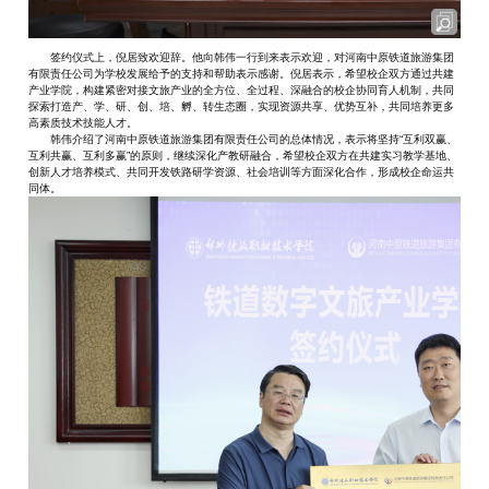
签约仪式上，倪居致欢迎辞。他向韩伟一行到来表示欢迎，对河南中原铁道旅游集团
有限责任公司为学校发展给予的支持和帮助表示感谢。倪居表示，希望校企双方通过共建
产业学院，构建紧密对接文旅产业的全方位、全过程、深融合的校企协同育人机制，共同
探索打造产、学、研、创、培、孵、转生态圈，实现资源共享、优势互补，共同培养更多
高素质技术技能人才。
韩伟介绍了河南中原铁道旅游集团有限责任公司的总体情况，表示将坚持“互利双赢、
互利共赢、互利多赢”的原则，继续深化产教研融合，希望校企双方在共建实习教学基地、
创新人才培养模式、共同开发铁路研学资源、社会培训等方面深化合作，形成校企命运共
同体。