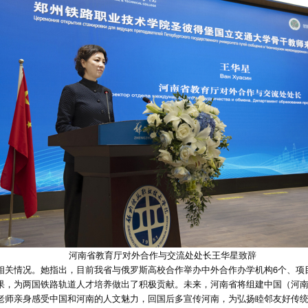
河南省教育厅对外合作与交流处处长王华星致辞
关情况。她指出，目前我省与俄罗斯高校合作举办中外合作办学机构6个、项目
果，为两国铁路轨道人才培养做出了积极贡献。未来，河南省将组建中国（河
老师亲身感受中国和河南的人文魅力，回国后多宣传河南，为弘扬睦邻友好传