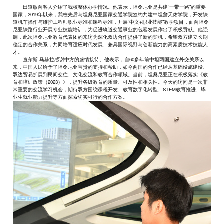
田道敏向客人介绍了我校整体办学情况。他表示，坦桑尼亚是共建“一带一路”的重要
国家，2019年以来，我校先后与坦桑尼亚国家交通学院签约共建中坦詹天佑学院，开发铁
道机车操作与维护工程师职业标准和课程标准，开展“中文+职业技能”教学项目，面向坦桑
尼亚铁路行业开展专业技能培训，为促进轨道交通事业的包容发展作出了积极贡献。他强
调，此次坦桑尼亚教育代表团的来访为深化双边合作提供了新的契机，希望双方建立长期
稳定的合作关系，共同培育适应时代发展、兼具国际视野与创新能力的高素质技术技能人
才。
查尔斯·马赫拉感谢中方的盛情接待。他表示，自60多年前中坦两国建立外交关系以
来，中国人民给予了坦桑尼亚宝贵的支持和帮助，如今两国的合作已经从基础设施建设、
双边贸易扩展到民间交往、文化交流和教育合作领域。当前，坦桑尼亚正在积极落实《教
育和培训政策（2023）》，提升各级教育的质量、可及性和相关性。今天的访问是一次非
常重要的交流学习机会，期待双方围绕课程开发、教育数字化转型、STEM教育推进、毕
业生就业能力提升等方面探索切实可行的合作方案。