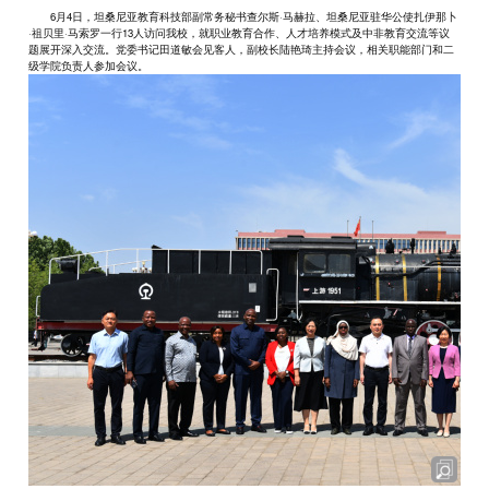
6月4日，坦桑尼亚教育科技部副常务秘书查尔斯·马赫拉、坦桑尼亚驻华公使扎伊那卜
·祖贝里·马索罗一行13人访问我校，就职业教育合作、人才培养模式及中非教育交流等议
题展开深入交流。党委书记田道敏会见客人，副校长陆艳琦主持会议，相关职能部门和二
级学院负责人参加会议。