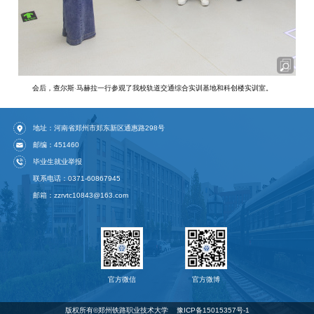
会后，查尔斯·马赫拉一行参观了我校轨道交通综合实训基地和科创楼实训室。
地址：河南省郑州市郑东新区通惠路298号
邮编：451460
毕业生就业举报
联系电话：0371-60867945
邮箱：zzrvtc10843@163.com
官方微信
官方微博
版权所有©️郑州铁路职业技术大学
豫ICP备15015357号-1