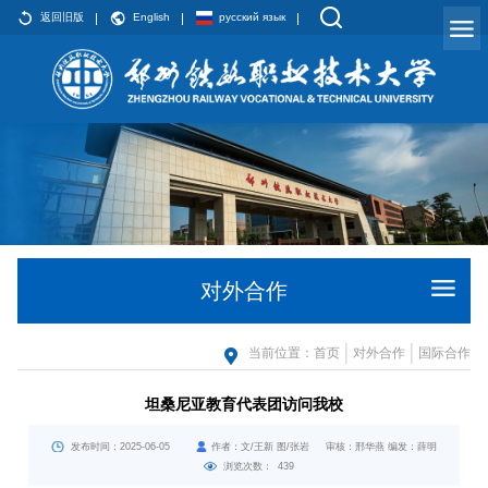
返回旧版
English
русский язык
对外合作
当前位置：
首页
对外合作
国际合作
坦桑尼亚教育代表团访问我校
发布时间：2025-06-05
作者：文/王新 图/张岩 审核：邢华燕 编发：薛明
浏览次数：
439