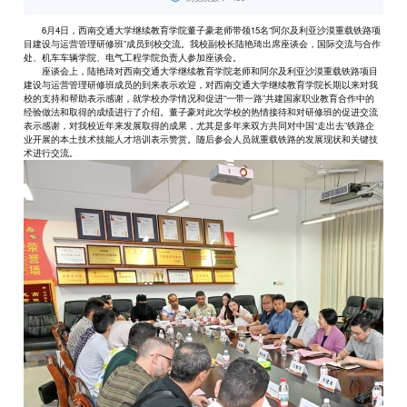
6月4日，西南交通大学继续教育学院董子豪老师带领15名“阿尔及利亚沙漠重载铁路项
目建设与运营管理研修班”成员到校交流。我校副校长陆艳琦出席座谈会，国际交流与合作
处、机车车辆学院、电气工程学院负责人参加座谈会。
座谈会上，陆艳琦对西南交通大学继续教育学院老师和阿尔及利亚沙漠重载铁路项目
建设与运营管理研修班成员的到来表示欢迎，对西南交通大学继续教育学院长期以来对我
校的支持和帮助表示感谢，就学校办学情况和促进“一带一路”共建国家职业教育合作中的
经验做法和取得的成绩进行了介绍。董子豪对此次学校的热情接待和对研修班的促进交流
表示感谢，对我校近年来发展取得的成果，尤其是多年来双方共同对中国“走出去”铁路企
业开展的本土技术技能人才培训表示赞赏。随后参会人员就重载铁路的发展现状和关键技
术进行交流。