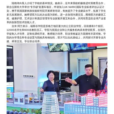
陆艳琦向客人介绍了学校的基本情况。她表示，近年来我校积极推进对英教育合作，
联合伍斯特大学举办“专升硕”直通车项目，申请加入UK NARIC国际专业标准评估认证计
划，携手英国国家铁路技能研究院开展师资培训，有效提升了专业建设水平，拓展了学生
多元发展路径。她希望双方以此次会面为契机，进一步加强沟通交流，围绕双方的建筑工
程、健康护理、艺术设计和酒店管理等专业探索开展互利合作，共同培育适应全球产业变
革的创新型技术技能人才。
吉米·阿兰表示，福斯谷学院是苏格兰地区最大的公立职业学院，目前拥有3个校区、
12000名学生和600名教职员工。学院与英国企业和公共服务机构具有密切联系，在现代
学徒制人才培养、定制化课程开发、教师能力培养、职业资格鉴定方面拥有丰富经验。学
院的办学理念和专业设置与我校具有相似性，双方可以在此基础上，共同探讨开展专业共
建、师资交流、学生联合培养。