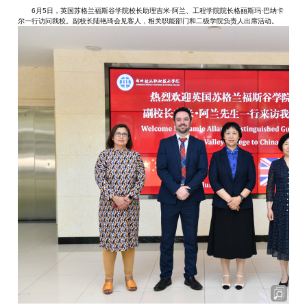
6月5日，英国苏格兰福斯谷学院校长助理吉米·阿兰、工程学院院长格丽斯玛·巴纳卡
尔一行访问我校。副校长陆艳琦会见客人，相关职能部门和二级学院负责人出席活动。