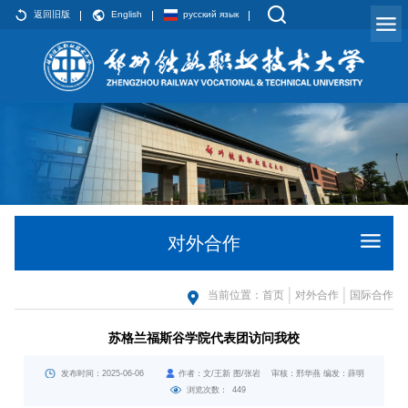
返回旧版
English
русский язык
对外合作
当前位置：
首页
对外合作
国际合作
苏格兰福斯谷学院代表团访问我校
发布时间：2025-06-06
作者：文/王新 图/张岩 审核：邢华燕 编发：薛明
浏览次数：
449