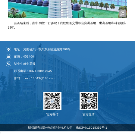
会谈结束后，吉米·阿兰一行参观了我校轨道交通综合实训基地、世赛基地和科创楼实
训室。
地址：河南省郑州市郑东新区通惠路298号
邮编：451460
毕业生就业举报
联系电话：0371-60867945
邮箱：zzrvtc10843@163.com
官方微信
官方微博
版权所有©️郑州铁路职业技术大学
豫ICP备15015357号-1
↑