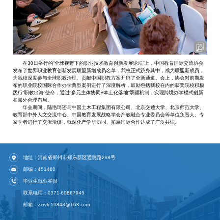
在30日举行的“全球视野下的职业技术教育创新发展论坛”上，中国教育国际交流协会
发布了世界职业教育创新发展联盟新增成员名单，我校正式跻身其中，成为联盟新成员，
为我校深度参与全球职教治理、贡献中国职教方案开辟了全新通道。会上，协会对前期发
布的职业院校国际合作办学典型案例进行了深度解析，鼓励包括我校在内的获奖院校积极
践行“职教出海”使命，通过“多元主体协同+本土化落地”双驱机制，实现跨境办学模式创新
和海外合理布局。
年会期间，陆艳琦还与中国土木工程集团有限公司、北京交通大学、北京师范大学、
教育部中外人文交流中心、中国教育发展战略学会产教融合专业委员会等单位负责人、专
家学者进行了交流洽谈，就深化产学研协同、拓展国际合作达成了广泛共识。
地址：河南省郑州市郑东新区通惠路298号
邮编：451460
毕业生就业举报
联系电话：0371-60867945
邮箱：zzrvtc10843@163.com