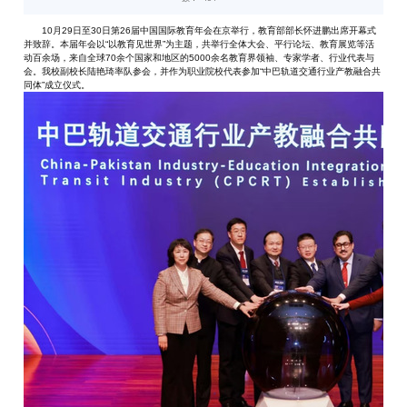
10月29日至30日第26届中国国际教育年会在京举行，教育部部长怀进鹏出席开幕式
并致辞。本届年会以“以教育见世界”为主题，共举行全体大会、平行论坛、教育展览等活
动百余场，来自全球70余个国家和地区的5000余名教育界领袖、专家学者、行业代表与
会。我校副校长陆艳琦率队参会，并作为职业院校代表参加“中巴轨道交通行业产教融合共
同体”成立仪式。