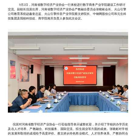
9月2日，
河南省
数字经济产业协会
一行来校
进行数字商务产业学院建设工作研讨
交流
。
副校长倪居出席，
河南省
数字经济产业协会
产教融合委员会
张晓彬
会长
、
火山引擎
公司教育系统
赵鑫奎
总监
、
火山引擎抖音产业学院蔡文婷院长
、中钢网股份公司和元生科
技集团及我校科技处、商学院相关负责
人
参加此次会议。
倪居对河南省数字经济产业协会一行
莅临指导
表示诚挚欢迎，并介绍了学校的办学历史
及在人才培养、
产教融合
、科技服务、
国际交流、招生就业等方面的成效。
张晓彬
对学校
的
发展和取得的成绩给予高度评价。
蔡文婷
从特色商业模式、人才培养体系、产教协同合