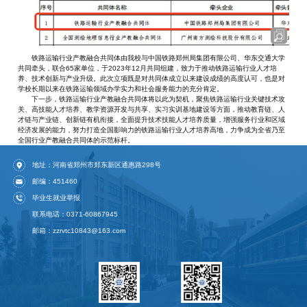
铁路运输行业产教融合共同体由我校与中国铁路郑州局集团有限公司、华东交通大学
共同牵头，联合65家单位，于2023年12月共同组建，致力于推动铁路运输行业人才培
养、技术创新与产业升级。此次立项既是对共同体成立以来建设成绩的高度认可，也是对
学校长期以来在铁路运输领域办学实力和社会服务能力的充分肯定。
下一步，铁路运输行业产教融合共同体将以此为契机，聚焦铁路运输行业关键技术攻
关、高技能人才培养、教学资源开发与共享、实习实训基地建设等方面，推动教育链、人
才链与产业链、创新链有机衔接，全面提升技术技能人才培养质量，增强服务行业和区域
经济发展的能力，努力打造全国影响力的铁路运输行业人才培养高地，力争成为全省乃至
全国行业产教融合共同体的示范标杆。
地址：河南省郑州市郑东新区通惠路298号
邮编：451460
毕业生就业举报
联系电话：0371-60867945
邮箱：zzrvtc10843@163.com