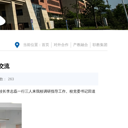
当前位置：
首页
对外合作
产教融合
职教集团
交流
数：
263
副校长李志磊一行三人来我校调研指导工作。校党委书记田道