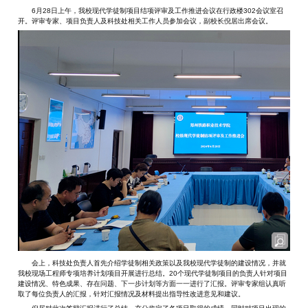
6月28日上午，我校现代学徒制项目结项评审及工作推进会议在行政楼302会议室召
开。评审专家、项目负责人及科技处相关工作人员参加会议，副校长倪居出席会议。
会上，科技处负责人首先介绍学徒制相关政策以及我校现代学徒制的建设情况，并就
我校现场工程师专项培养计划项目开展进行总结。20个现代学徒制项目的负责人针对项目
建设情况、特色成果、存在问题、下一步计划等方面一一进行了汇报。评审专家组认真听
取了每位负责人的汇报，针对汇报情况及材料提出指导性改进意见和建议。