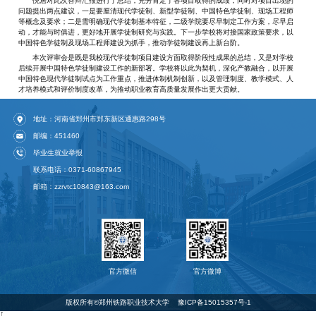
倪居对此次答辩汇报进行了总结，充分肯定了各项目取得的成绩，同时对项目出现的
问题提出两点建议，一是要厘清现代学徒制、新型学徒制、中国特色学徒制、现场工程师
等概念及要求；二是需明确现代学徒制基本特征，二级学院要尽早制定工作方案，尽早启
动，才能与时俱进，更好地开展学徒制研究与实践。下一步学校将对接国家政策要求，以
中国特色学徒制及现场工程师建设为抓手，推动学徒制建设再上新台阶。
本次评审会是既是我校现代学徒制项目建设方面取得阶段性成果的总结，又是对学校
后续开展中国特色学徒制建设工作的新部署。学校将以此为契机，深化产教融合，以开展
中国特色现代学徒制试点为工作重点，推进体制机制创新，以及管理制度、教学模式、人
才培养模式和评价制度改革，为推动职业教育高质量发展作出更大贡献。
地址：河南省郑州市郑东新区通惠路298号
邮编：451460
毕业生就业举报
联系电话：0371-60867945
邮箱：zzrvtc10843@163.com
官方微信
官方微博
版权所有©️郑州铁路职业技术大学
豫ICP备15015357号-1
↑