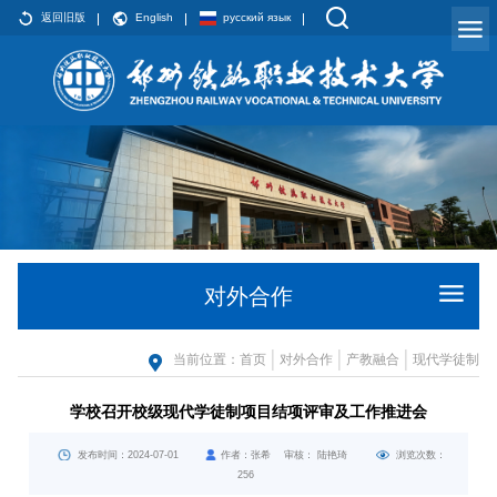
返回旧版
English
русский язык
对外合作
当前位置：
首页
对外合作
产教融合
现代学徒制
学校召开校级现代学徒制项目结项评审及工作推进会
发布时间：2024-07-01
作者：张希 审核： 陆艳琦
浏览次数：
256