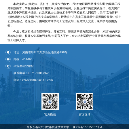
本次实践以“真岗位、真任务、真操作”为特色，围绕“物联网组网技术实训”的现场工程
师实践要求，学生直接参与了物联网设备测试装调、设备运维等岗位实践操作，在真实产
业场景中淬炼技术技能。此次实践由企业技术骨干与学校教师共同指导，采用“实物讲解
+操作示范+实践上岗”的沉浸式教学模式，帮助学生在真实工作场景中掌握岗位技能。学生
们边听边记、边练边问，围绕技术细节与工艺难点与工程师深入交流，现场学习氛围热
烈。
今后，双方将持续在课程开发、师资互聘、资源共享等方面深化合作，构建“校内实训
基地练技能、校外实训基地强实战”协同育人平台，全力培养适应行业高质量发展需求的现
场工程师人才。
地址：河南省郑州市郑东新区通惠路298号
邮编：451460
毕业生就业举报
联系电话：0371-60867945
邮箱：zzrvtc10843@163.com
官方微信
官方微博
版权所有©️郑州铁路职业技术大学
豫ICP备15015357号-1