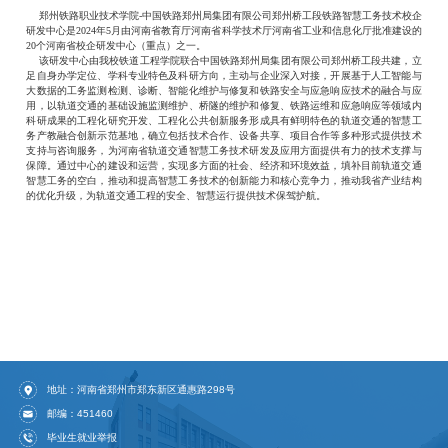
郑州铁路职业技术学院
-中国铁路郑州局集团有限公司郑州桥工段铁路智慧工务技术校企
研发中心是2024年5月由河南省教育厅河南省科学技术厅河南省工业和信息化厅批准建设的
20个河南省校企研发中心（重点）之一。
该研发中心由我校铁道工程学院联合中国铁路郑州局集团有限公司郑州桥工段共建，立
足自身办学定位、学科专业特色及科研方向，主动与企业深入对接，开展基于人工智能与
大数据的工务监测检测、诊断、智能化维护与修复和铁路安全与应急响应技术的融合与应
用，以轨道交通的基础设施监测维护、桥隧的维护和修复、铁路运维和应急响应等领域内
科研成果的工程化研究开发、工程化公共创新服务形成具有鲜明特色的轨道交通的智慧工
务产教融合创新示范基地，确立包括技术合作、设备共享、项目合作等多种形式提供技术
支持与咨询服务，为河南省轨道交通智慧工务技术研发及应用方面提供有力的技术支撑与
保障。通过中心的建设和运营，实现多方面的社会、经济和环境效益，填补目前轨道交通
智慧工务的空白，推动和提高智慧工务技术的创新能力和核心竞争力，推动我省产业结构
的优化升级，为轨道交通工程的安全、智慧运行提供技术保驾护航。
地址：河南省郑州市郑东新区通惠路298号
邮编：451460
毕业生就业举报