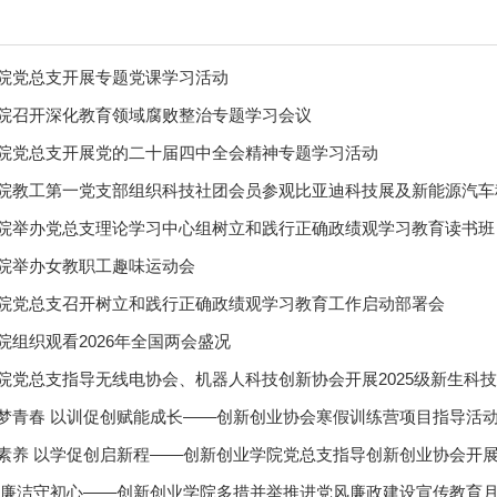
院党总支开展专题党课学习活动
院召开深化教育领域腐败整治专题学习会议
院党总支开展党的二十届四中全会精神专题学习活动
院教工第一党支部组织科技社团会员参观比亚迪科技展及新能源汽车
院举办党总支理论学习中心组树立和践行正确政绩观学习教育读书班
院举办女教职工趣味运动会
院党总支召开树立和践行正确政绩观学习教育工作启动部署会
院组织观看2026年全国两会盛况
院党总支指导无线电协会、机器人科技创新协会开展2025级新生科
梦青春 以训促创赋能成长——创新创业协会寒假训练营项目指导活
素养 以学促创启新程——创新创业学院党总支指导创新创业协会开
 廉洁守初心——创新创业学院多措并举推进党风廉政建设宣传教育