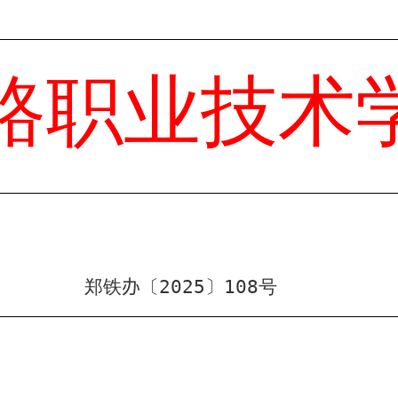
路职业技术
郑铁
办
〔
20
2
5
〕
108
号