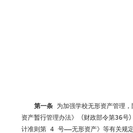
第一条
为加强学校无形资产管理，
资产
暂行
管理办法》
（
财政部令第
36
号
计准则第
4
号——无形资产》等有关规