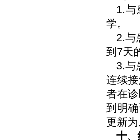
1.
学。
2.
到7天
3.
连续接
者在诊
到明确
更新为
十、