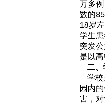
万多例
数的8
18岁
学生患
突发公
是以高
二、
学校
园内的
害，对