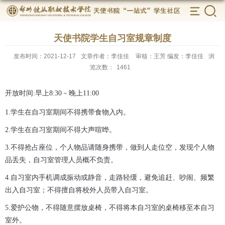
天使书院学生自习室规章制度
发布时间：2021-12-17
文章作者：李佳佳
审核：王芳 编发：李佳佳
浏
览次数：
1461
开放时间
:
早上
8:30
－晚上
11:00
1.
学生在自习室期间不得携带食物入内。
2.
学生在自习室期间不得大声喧哗。
3.
不得抢占座位，个人物品请随身携带，做到人走位空，发现个人物
品丢失，自习室管理人员概不负责。
4.
自习室内手机调成振动或静音，走路轻缓，避免追赶、吵闹、频繁
出入自习室；不得擅自将校外人员带入自习室。
5.
爱护公物，不得随意摆放桌椅，不得将本自习室的桌椅移至本自习
室外。