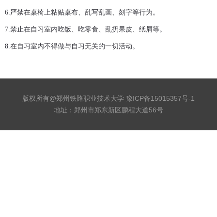
6.
严禁在桌椅上粘贴桌布、乱写乱画、刻字等行为。
7.
禁止在自习室内吃饭、吃零食、乱扔果皮、纸屑等。
8.
在自习室内不得做与自习无关的一切活动。
版权所有@郑州铁路职业技术大学
豫ICP备15015357号-1
地址：郑州市郑东新区鹏程大道56号